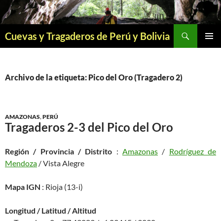
Saltar
al
contenido
Buscar
Cuevas y Tragaderos de Perú y Bolivia
MENÚ
PRINCI
Archivo de la etiqueta: Pico del Oro (Tragadero 2)
AMAZONAS
,
PERÚ
Tragaderos 2-3 del Pico del Oro
Región / Provincia / Distrito
:
Amazonas
/
Rodríguez de
Mendoza
/ Vista Alegre
Mapa IGN
: Rioja (13-i)
Longitud / Latitud / Altitud