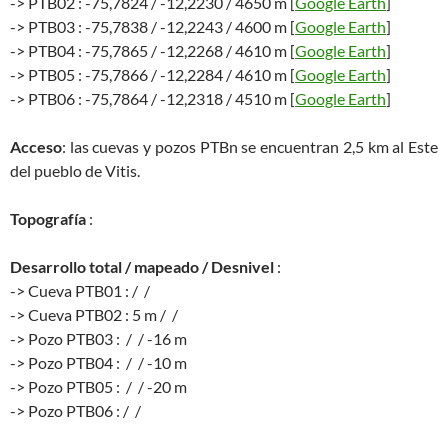
-> PTB02 : -75,7824 / -12,2230 / 4650 m [
Google Earth
]
-> PTB03 : -75,7838 / -12,2243 / 4600 m [
Google Earth
]
-> PTB04 : -75,7865 / -12,2268 / 4610 m [
Google Earth
]
-> PTB05 : -75,7866 / -12,2284 / 4610 m [
Google Earth
]
-> PTB06 : -75,7864 / -12,2318 / 4510 m [
Google Earth
]
Acceso
: las cuevas y pozos PTBn se encuentran 2,5 km al Este
del pueblo de Vitis.
Topografía
:
Desarrollo total / mapeado / Desnivel
:
-> Cueva PTB01 : / /
-> Cueva PTB02 : 5 m / /
-> Pozo PTB03 : / / -16 m
-> Pozo PTB04 : / / -10 m
-> Pozo PTB05 : / / -20 m
-> Pozo PTB06 : / /