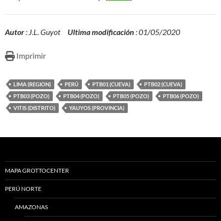
Autor
: J.L. Guyot
Ultima modificación
: 01/05/2020
Imprimir
LIMA (REGION)
PERÚ
PTB01 (CUEVA)
PTB02 (CUEVA)
PTB03 (POZO)
PTB04 (POZO)
PTB05 (POZO)
PTB06 (POZO)
VITIS (DISTRITO)
YAUYOS (PROVINCIA)
MAPA GROTTOCENTER
PERÚ NORTE
AMAZONAS