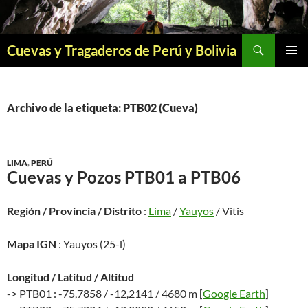
Saltar
al
contenido
Buscar
Cuevas y Tragaderos de Perú y Bolivia
MENÚ
PRINCI
Archivo de la etiqueta: PTB02 (Cueva)
LIMA
,
PERÚ
Cuevas y Pozos PTB01 a PTB06
Región / Provincia / Distrito
:
Lima
/
Yauyos
/ Vitis
Mapa IGN
: Yauyos (25-l)
Longitud / Latitud / Altitud
-> PTB01 : -75,7858 / -12,2141 / 4680 m [
Google Earth
]