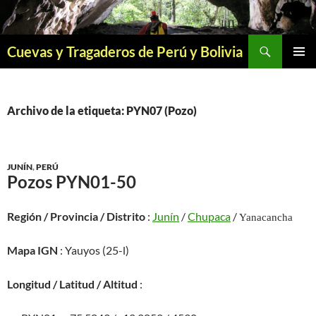
Saltar
al
contenido
Buscar
Cuevas y Tragaderos de Perú y Bolivia
MENÚ
PRINCI
Archivo de la etiqueta: PYN07 (Pozo)
JUNÍN
,
PERÚ
Pozos PYN01-50
Región / Provincia / Distrito
:
Junín
/
Chupaca
/
Yanacancha
Mapa IGN
: Yauyos (25-l)
Longitud / Latitud / Altitud
: