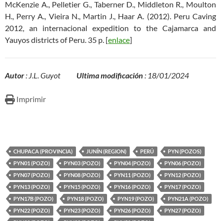
McKenzie A., Pelletier G., Taberner D., Middleton R., Moulton
H., Perry A., Vieira N., Martin J., Haar A. (2012). Peru Caving
2012, an internacional expedition to the Cajamarca and
Yauyos districts of Peru. 35 p. [
enlace
]
Autor
: J.L. Guyot
Ultima modificación
: 18/01/2024
Imprimir
CHUPACA (PROVINCIA)
JUNÍN (REGION)
PERÚ
PYN (POZOS)
PYN01 (POZO)
PYN03 (POZO)
PYN04 (POZO)
PYN06 (POZO)
PYN07 (POZO)
PYN08 (POZO)
PYN11 (POZO)
PYN12 (POZO)
PYN13 (POZO)
PYN15 (POZO)
PYN16 (POZO)
PYN17 (POZO)
PYN17B (POZO)
PYN18 (POZO)
PYN19 (POZO)
PYN21A (POZO)
PYN22 (POZO)
PYN23 (POZO)
PYN26 (POZO)
PYN27 (POZO)