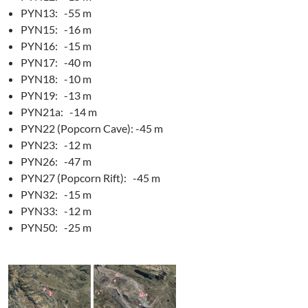
PYN13: -55 m
PYN15: -16 m
PYN16: -15 m
PYN17: -40 m
PYN18: -10 m
PYN19: -13 m
PYN21a: -14 m
PYN22 (Popcorn Cave): -45 m
PYN23: -12 m
PYN26: -47 m
PYN27 (Popcorn Rift): -45 m
PYN32: -15 m
PYN33: -12 m
PYN50: -25 m