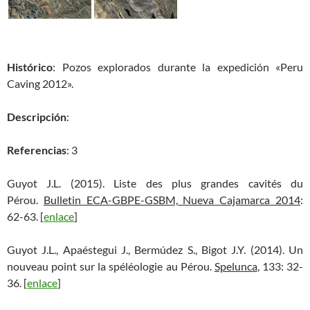
Histórico
: Pozos explorados durante la expedición «Peru
Caving 2012».
Descripción
:
Referencias
: 3
Guyot J.L. (2015). Liste des plus grandes cavités du
Pérou.
Bulletin ECA-GBPE-GSBM, Nueva Cajamarca 2014
:
62-63. [
enlace
]
Guyot J.L., Apaéstegui J., Bermúdez S., Bigot J.Y. (2014). Un
nouveau point sur la spéléologie au Pérou.
Spelunca
, 133: 32-
36. [
enlace
]