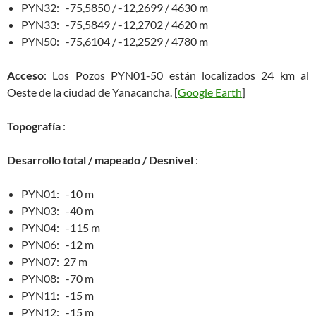
PYN32: -75,5850 / -12,2699 / 4630 m
PYN33: -75,5849 / -12,2702 / 4620 m
PYN50: -75,6104 / -12,2529 / 4780 m
Acceso
: Los Pozos PYN01-50 están localizados 24 km al
Oeste de la ciudad de Yanacancha. [
Google Earth
]
Topografía
:
Desarrollo total / mapeado / Desnivel
:
PYN01: -10 m
PYN03: -40 m
PYN04: -115 m
PYN06: -12 m
PYN07: 27 m
PYN08: -70 m
PYN11: -15 m
PYN12: -15 m