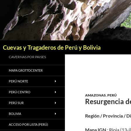
Saltar
al
contenido
Buscar
Cuevas y Tragaderos de Perú y Bolivia
CAVERNAS POR PAISES
MAPA GROTTOCENTER
PERÚ NORTE
PERÚ CENTRO
AMAZONAS
,
PERÚ
Resurgencia d
PERÚ SUR
BOLIVIA
Región / Provincia / D
ACCESO POR LISTA (PERÚ)
Mapa IGN
: Rioja (13-i