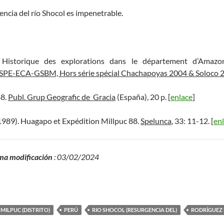
gencia del río Shocol es impenetrable.
Historique des explorations dans le département d’Amazon
ESPE-ECA-GSBM, Hors série spécial Chachapoyas 2004 & Soloco 
88.
Publ. Grup Geografic de Gracia
(España), 20 p. [
enlace
]
(1989). Huagapo et Expédition Millpuc 88.
Spelunca
, 33: 11-12. [
en
ma modificación
: 03/02/2024
MILPUC (DISTRITO)
PERÚ
RIO SHOCOL (RESURGENCIA DEL)
RODRÍGUEZ 