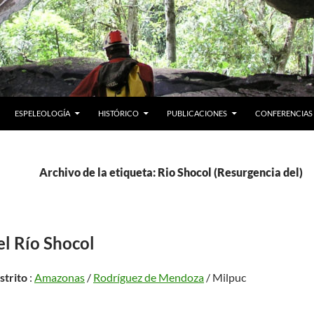
ESPELEOLOGÍA
HISTÓRICO
PUBLICACIONES
CONFERENCIAS
Archivo de la etiqueta: Rio Shocol (Resurgencia del)
el Río Shocol
istrito
:
Amazonas
/
Rodríguez de Mendoza
/ Milpuc
)