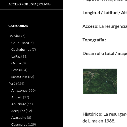
ACCESO POR LISTA (BOLIVIA)
Longitud / Latitud / Al
Acceso
: La resurgencia
CATEGORÍAS
Bolivia
(75)
Topografía
:
Chuquisaca
(4)
Cochabamba
(7)
Desarrollo total / map
La Paz
(11)
Oruro
(3)
Potosí
(34)
Santa Cruz
(23)
Perú
(924)
Amazonas
(330)
Ancash
(17)
Apurimac
(11)
Arequipa
(12)
Histórico
: La resurge
Ayacucho
(8)
de Lima en 1988.
Cajamarca
(129)