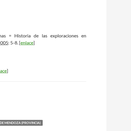
as = Historia de las exploraciones en
2005
: 5-8. [
enlace
]
lace
]
DE MENDOZA (PROVINCIA)