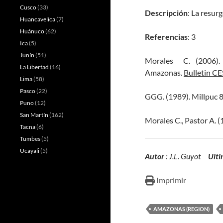
Cusco
(33)
Descripción
: La resur
Huancavelica
(7)
Huánuco
(62)
Referencias
: 3
Ica
(5)
Junín
(51)
Morales C. (2006). 
La Libertad
(16)
Amazonas.
Bulletin C
Lima
(58)
Pasco
(22)
GGG. (1989). Millpuc 
Puno
(12)
San Martín
(162)
Morales C., Pastor A. 
Tacna
(6)
Tumbes
(5)
Ucayali
(5)
Autor
: J.L. Guyot
Ulti
Imprimir
AMAZONAS (REGION)