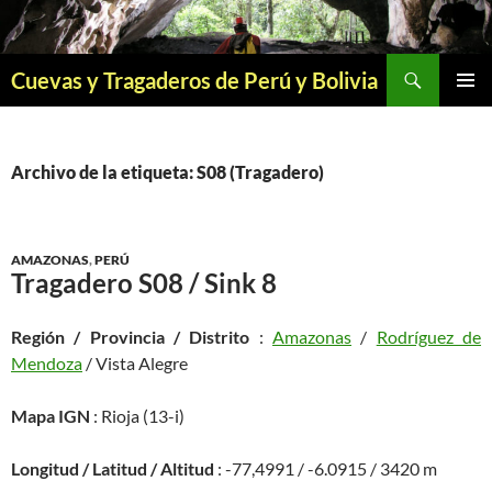
Saltar
al
contenido
Buscar
Cuevas y Tragaderos de Perú y Bolivia
MENÚ
PRINCI
Archivo de la etiqueta: S08 (Tragadero)
AMAZONAS
,
PERÚ
Tragadero S08 / Sink 8
Región / Provincia / Distrito
:
Amazonas
/
Rodríguez de
Mendoza
/ Vista Alegre
Mapa IGN
: Rioja (13-i)
Longitud / Latitud / Altitud
: -77,4991 / -6.0915 / 3420 m