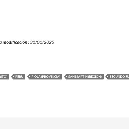
a modificación
: 31/01/2025
ITO)
PERÚ
RIOJA (PROVINCIA)
SAN MARTÍN (REGION)
SEGUNDO JU