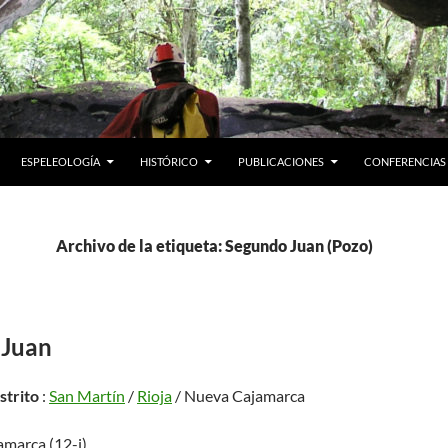
ESPELEOLOGÍA
HISTÓRICO
PUBLICACIONES
CONFERENCIAS
Archivo de la etiqueta: Segundo Juan (Pozo)
 Juan
istrito
:
San Martín
/
Rioja
/ Nueva Cajamarca
amarca (12-i)