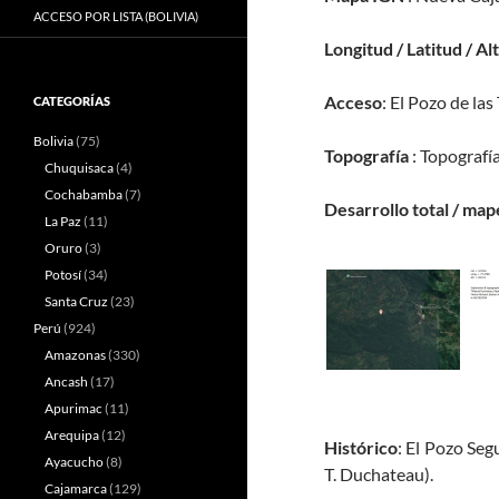
ACCESO POR LISTA (BOLIVIA)
Longitud / Latitud / Al
Acceso
: El Pozo de las
CATEGORÍAS
Bolivia
(75)
Topografía
: Topografía
Chuquisaca
(4)
Cochabamba
(7)
Desarrollo total / map
La Paz
(11)
Oruro
(3)
Potosí
(34)
Santa Cruz
(23)
Perú
(924)
Amazonas
(330)
Ancash
(17)
Apurimac
(11)
Arequipa
(12)
Histórico
: El Pozo Se
Ayacucho
(8)
T. Duchateau).
Cajamarca
(129)