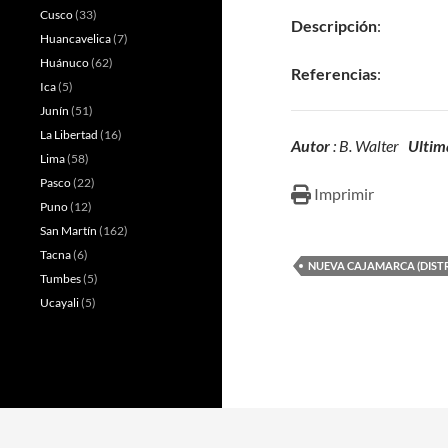
Cusco
(33)
Descripción
:
Huancavelica
(7)
Huánuco
(62)
Referencias
:
Ica
(5)
Junín
(51)
La Libertad
(16)
Autor
: B. Walter
Ultim
Lima
(58)
Pasco
(22)
Imprimir
Puno
(12)
San Martín
(162)
Tacna
(6)
NUEVA CAJAMARCA (DISTR
Tumbes
(5)
Ucayali
(5)