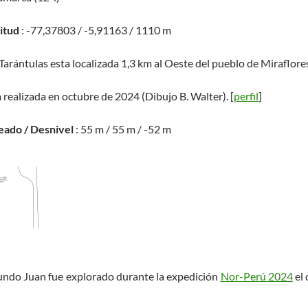
titud
: -77,37803 / -5,91163 / 1110 m
 Tarántulas esta localizada 1,3 km al Oeste del pueblo de Miraflores
 realizada en octubre de 2024 (Dibujo B. Walter). [
perfil
]
eado / Desnivel
: 55 m / 55 m / -52 m
gundo Juan fue explorado durante la expedición
Nor-Perú 2024
el 