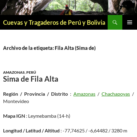
Saltar
al
contenido
Buscar
Cuevas y Tragaderos de Perú y Bolivia
MENÚ
PRINCI
Archivo de la etiqueta: Fila Alta (Sima de)
AMAZONAS
,
PERÚ
Sima de Fila Alta
Región / Provincia / Distrito
:
Amazonas
/
Chachapoyas
/
Montevideo
Mapa IGN
: Leymebamba (14-h)
Longitud / Latitud / Altitud
: -77,74625 / -6,64482 / 3280 m