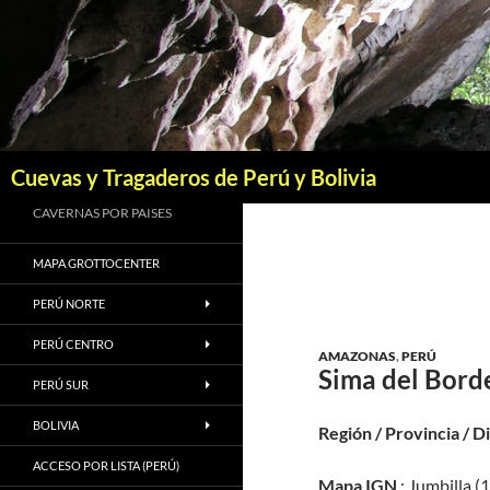
Saltar
al
contenido
Buscar
Cuevas y Tragaderos de Perú y Bolivia
CAVERNAS POR PAISES
MAPA GROTTOCENTER
PERÚ NORTE
PERÚ CENTRO
AMAZONAS
,
PERÚ
Sima del Borde
PERÚ SUR
BOLIVIA
Región / Provincia / D
ACCESO POR LISTA (PERÚ)
Mapa IGN
: Jumbilla (