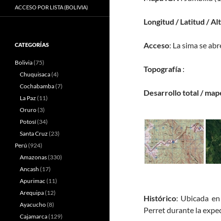
ACCESO POR LISTA (BOLIVIA)
Longitud / Latitud / Al
Acceso
: La sima se abr
CATEGORÍAS
Bolivia
(75)
Topografía
:
Chuquisaca
(4)
Cochabamba
(7)
Desarrollo total / map
La Paz
(11)
Oruro
(3)
Potosí
(34)
Santa Cruz
(23)
Perú
(924)
Amazonas
(330)
Ancash
(17)
Apurimac
(11)
Arequipa
(12)
Histórico
: Ubicada en
Ayacucho
(8)
Perret durante la expe
Cajamarca
(129)