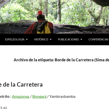
ESPELEOLOGÍA
HISTÓRICO
PUBLICACIONES
CONFERENCIAS
Archivo de la etiqueta: Borde de la Carretera (Sima de
 de la Carretera
istrito
:
Amazonas
/
Bongará
/ Yambrasbamba
12-h)