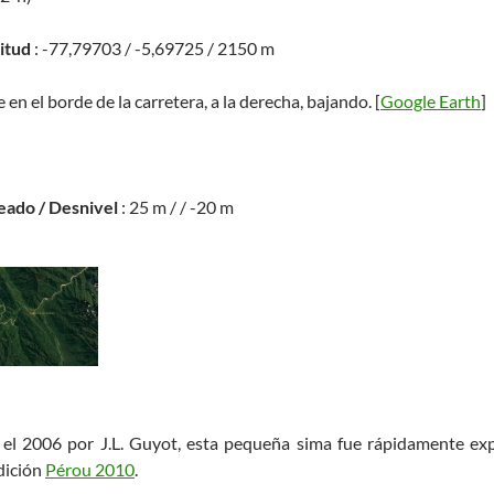
titud
: -77,79703 / -5,69725 / 2150 m
e en el borde de la carretera, a la derecha, bajando. [
Google Earth
]
eado / Desnivel
: 25 m / / -20 m
 el 2006 por J.L. Guyot, esta pequeña sima fue rápidamente exp
dición
Pérou 2010
.