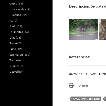
Cusco
(33)
Descripción
: Se trata
Huancavelica
(7)
Huánuco
(62)
Ica
(5)
Junín
(51)
La Libertad
(16)
Lima
(58)
Pasco
(22)
Puno
(12)
San Martín
(162)
Referencias
:
Tacna
(6)
Tumbes
(5)
Ucayali
(5)
Autor
: J.L. Guyot
Ulti
Imprimir
AMAZONAS (REGION)