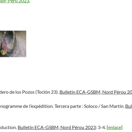
Nor-Perú 2023
.
adero de los Pozos (Toclón 23).
Bulletin ECA-GSBM, Nord Pérou 2
onogramme de l’expédition. Tercera parte : Soloco / San Martín.
Bu
oduction.
Bulletin ECA-GSBM, Nord Pérou 2023
: 3-4. [
enlace
]