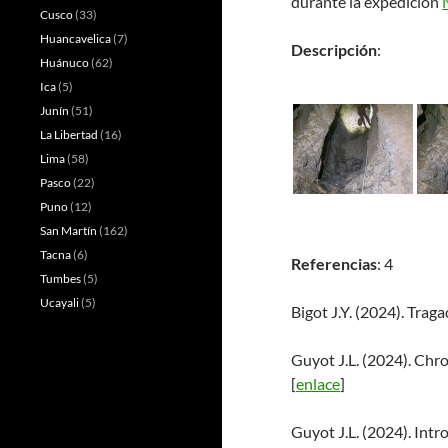
durante la expedición
Cusco
(33)
Huancavelica
(7)
Descripción
:
Huánuco
(62)
Ica
(5)
Junín
(51)
La Libertad
(16)
Lima
(58)
Pasco
(22)
Puno
(12)
San Martín
(162)
Tacna
(6)
Referencias
: 4
Tumbes
(5)
Ucayali
(5)
Bigot J.Y. (2024). Trag
Guyot J.L. (2024). Chr
[
enlace
]
Guyot J.L. (2024). Intr