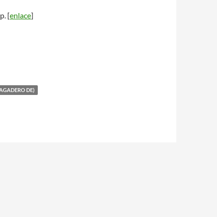
 p. [
enlace
]
RAGADERO DE)