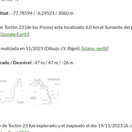
titud
: -77,78594 / -6,29521 / 3060 m
de Toclón 23 (de los Pozos) esta localizado 6.0 km al Suroeste de
[
Google Earth
]
 realizada en 11/2023 (Dibujo J.Y. Bigot). [
plano
,
perfil
]
eado / Desnivel
: 47 m / 47 m / -26 m
o de Toclón 23 fue explorado y el mapeado el día 19/11/2023 (A. de