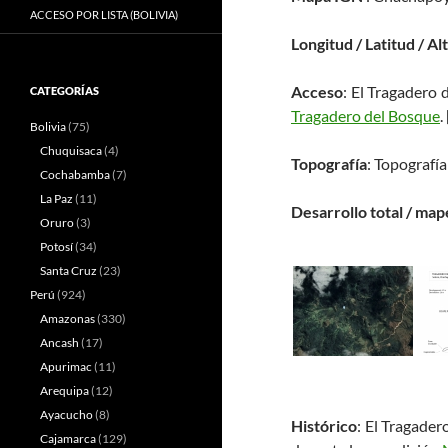
ACCESO POR LISTA (BOLIVIA)
Longitud / Latitud / Al
Acceso
: El Tragadero 
CATEGORÍAS
Tragadero del Bosque
. 
Bolivia
(75)
Chuquisaca
(4)
Topografía
: Topografía
Cochabamba
(7)
La Paz
(11)
Desarrollo total / map
Oruro
(3)
Potosí
(34)
Santa Cruz
(23)
Perú
(924)
Amazonas
(330)
Ancash
(17)
Apurimac
(11)
Arequipa
(12)
Ayacucho
(8)
Histórico
: El Tragader
Cajamarca
(129)