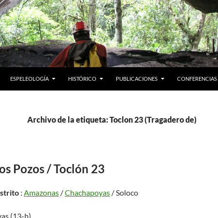
ESPELEOLOGÍA
HISTÓRICO
PUBLICACIONES
CONFERENCIAS
Archivo de la etiqueta: Toclon 23 (Tragadero de)
os Pozos / Toclón 23
istrito
:
Amazonas
/
Chachapoyas
/ Soloco
as (13-h)