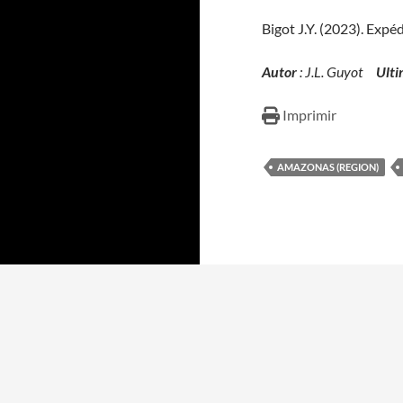
Bigot J.Y. (2023). Exp
Autor
: J.L. Guyot
Ulti
Imprimir
AMAZONAS (REGION)