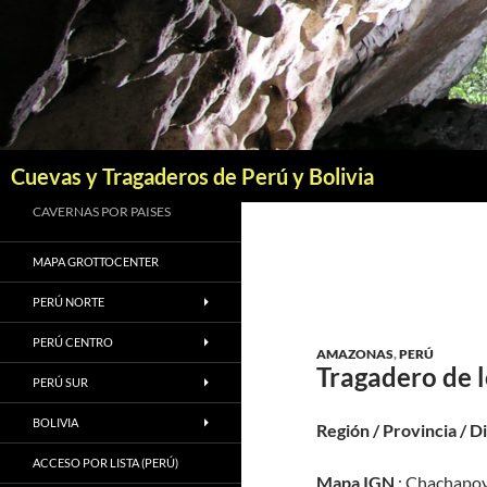
Saltar
al
contenido
Buscar
Cuevas y Tragaderos de Perú y Bolivia
CAVERNAS POR PAISES
MAPA GROTTOCENTER
PERÚ NORTE
PERÚ CENTRO
AMAZONAS
,
PERÚ
Tragadero de l
PERÚ SUR
BOLIVIA
Región / Provincia / D
ACCESO POR LISTA (PERÚ)
Mapa IGN
: Chachapoy