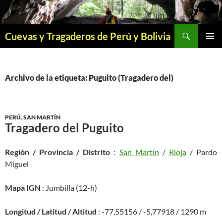
Saltar
al
contenido
Buscar
Cuevas y Tragaderos de Perú y Bolivia
MENÚ
PRINCI
Archivo de la etiqueta: Puguito (Tragadero del)
PERÚ
,
SAN MARTÍN
Tragadero del Puguito
Región / Provincia / Distrito
:
San Martín
/
Rioja
/ Pardo
Miguel
Mapa IGN
: Jumbilla (12-h)
Longitud / Latitud / Altitud
: -77,55156 / -5,77918 / 1290 m