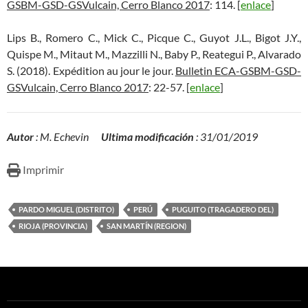
GSBM-GSD-GSVulcain, Cerro Blanco 2017
: 114. [
enlace
]
Lips B., Romero C., Mick C., Picque C., Guyot J.L., Bigot J.Y.,
Quispe M., Mitaut M., Mazzilli N., Baby P., Reategui P., Alvarado
S. (2018). Expédition au jour le jour.
Bulletin ECA-GSBM-GSD-
GSVulcain, Cerro Blanco 2017
: 22-57. [
enlace
]
Autor
: M. Echevin
Ultima modificación
: 31/01/2019
Imprimir
PARDO MIGUEL (DISTRITO)
PERÚ
PUGUITO (TRAGADERO DEL)
RIOJA (PROVINCIA)
SAN MARTÍN (REGION)