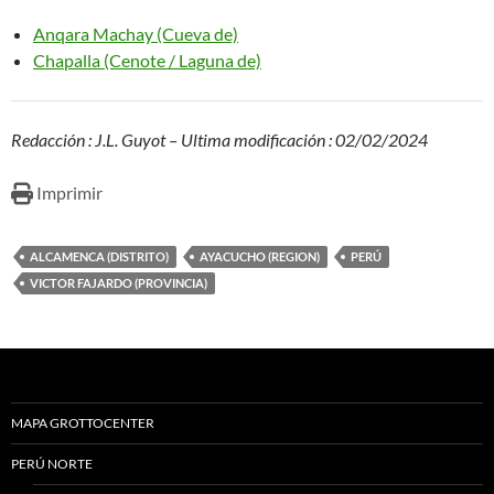
Anqara Machay (Cueva de)
Chapalla (Cenote / Laguna de)
Redacción : J.L. Guyot – Ultima modificación : 02/02/2024
Imprimir
ALCAMENCA (DISTRITO)
AYACUCHO (REGION)
PERÚ
VICTOR FAJARDO (PROVINCIA)
MAPA GROTTOCENTER
PERÚ NORTE