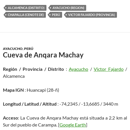
ALCAMENCA (DISTRITO)
AYACUCHO (REGION)
CHAPALLA (CENOTE DE)
PERÚ
VICTOR FAJARDO (PROVINCIA)
AYACUCHO
,
PERÚ
Cueva de Anqara Machay
Región / Provincia / Distrito
:
Ayacucho
/
Victor Fajardo
/
Alcamenca
Mapa IGN
: Huancapi (28-ñ)
Longitud / Latitud / Altitud
: -74,2345 / -13,6685 / 3440 m
Acceso
: La Cueva de Anqara Machay está situada a 2.2 km al
Sur del pueblo de Carampa. [
Google Earth
]