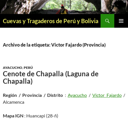
Saltar
al
contenido
Buscar
Cuevas y Tragaderos de Perú y Bolivia
MENÚ
PRINCI
Archivo de la etiqueta: Victor Fajardo (Provincia)
AYACUCHO
,
PERÚ
Cenote de Chapalla (Laguna de
Chapalla)
Región / Provincia / Distrito
:
Ayacucho
/
Victor Fajardo
/
Alcamenca
Mapa IGN
: Huancapi (28-ñ)