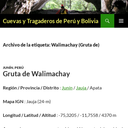
Saltar
al
contenido
Buscar
Cuevas y Tragaderos de Perú y Bolivia
MENÚ
PRINCI
Archivo de la etiqueta: Walimachay (Gruta de)
JUNÍN
,
PERÚ
Gruta de Walimachay
Región / Provincia / Distrito
:
Junín
/
Jauja
/ Apata
Mapa IGN
: Jauja (24-m)
Longitud / Latitud / Altitud
: -75,3205 / -11,7558 / 4370 m