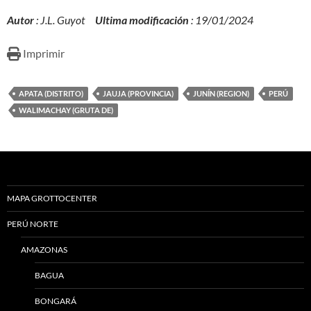
Autor
: J.L. Guyot
Ultima modificación
: 19/01/2024
Imprimir
APATA (DISTRITO)
JAUJA (PROVINCIA)
JUNÍN (REGION)
PERÚ
WALIMACHAY (GRUTA DE)
MAPA GROTTOCENTER
PERÚ NORTE
AMAZONAS
BAGUA
BONGARÁ