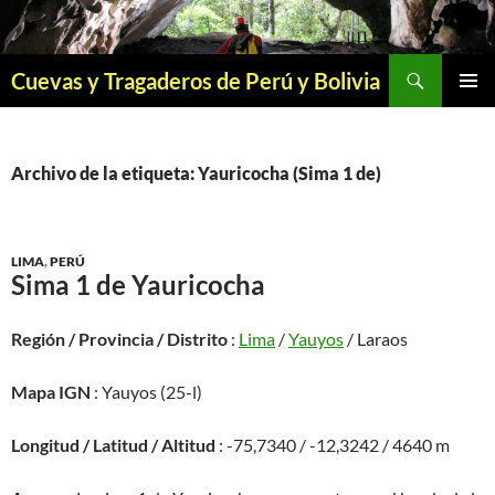
Saltar
al
contenido
Buscar
Cuevas y Tragaderos de Perú y Bolivia
MENÚ
PRINCI
Archivo de la etiqueta: Yauricocha (Sima 1 de)
LIMA
,
PERÚ
Sima 1 de Yauricocha
Región / Provincia / Distrito
:
Lima
/
Yauyos
/ Laraos
Mapa IGN
: Yauyos (25-l)
Longitud / Latitud / Altitud
: -75,7340 / -12,3242 / 4640 m