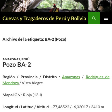
Saltar
al
contenido
Buscar
Cuevas y Tragaderos de Perú y Bolivia
MENÚ
PRINCI
Archivo de la etiqueta: BA-2 (Pozo)
AMAZONAS
,
PERÚ
Pozo BA-2
Región / Provincia / Distrito
:
Amazonas
/
Rodríguez de
Mendoza
/ Vista Alegre
Mapa IGN
: Rioja (13-i)
Longitud / Latitud / Altitud
: -77,48522 / -6,03017 / 3410 m