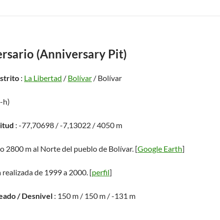
rsario (Anniversary Pit)
istrito
:
La Libertad
/
Bolívar
/ Bolívar
5-h)
titud
: -77,70698 / -7,13022 / 4050 m
do 2800 m al Norte del pueblo de Bolívar. [
Google Earth
]
 realizada de 1999 a 2000. [
perfil
]
eado / Desnivel
: 150 m / 150 m / -131 m