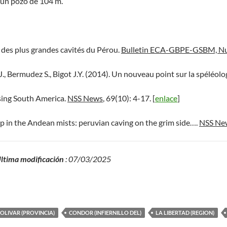
 un pozo de 104 m.
e des plus grandes cavités du Pérou.
Bulletin ECA-GBPE-GSBM, Nu
J., Bermudez S., Bigot J.Y. (2014). Un nouveau point sur la spéléol
sing South America.
NSS News
, 69(10): 4-17. [
enlace
]
p in the Andean mists: peruvian caving on the grim side….
NSS Ne
ltima modificación
: 07/03/2025
OLIVAR (PROVINCIA)
CONDOR (INFIERNILLO DEL)
LA LIBERTAD (REGION)