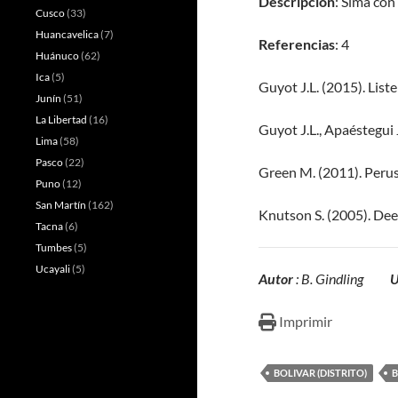
Descripción
: Sima con
Cusco
(33)
Huancavelica
(7)
Referencias
: 4
Huánuco
(62)
Ica
(5)
Guyot J.L. (2015). List
Junín
(51)
La Libertad
(16)
Guyot J.L., Apaéstegui 
Lima
(58)
Pasco
(22)
Green M. (2011). Peru
Puno
(12)
San Martín
(162)
Knutson S. (2005). Dee
Tacna
(6)
Tumbes
(5)
Ucayali
(5)
Autor
: B. Gindling
U
Imprimir
BOLIVAR (DISTRITO)
B