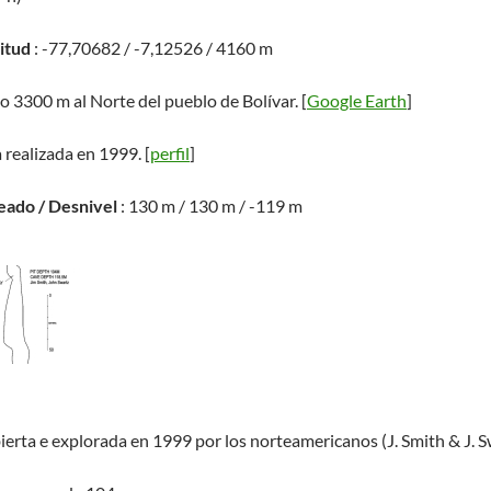
titud
: -77,70682 / -7,12526 / 4160 m
do 3300 m al Norte del pueblo de Bolívar. [
Google Earth
]
 realizada en 1999. [
perfil
]
eado / Desnivel
: 130 m / 130 m / -119 m
ierta e explorada en 1999 por los norteamericanos (J. Smith & J. S