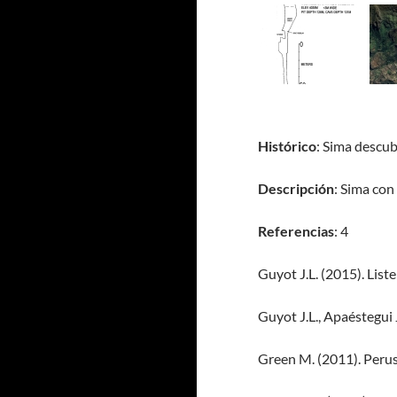
Histórico
: Sima descub
Descripción
: Sima con
Referencias
: 4
Guyot J.L. (2015). List
Guyot J.L., Apaéstegui 
Green M. (2011). Peru