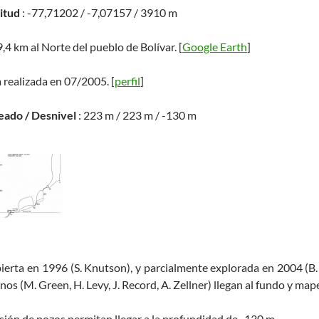
titud
: -77,71202 / -7,07157 / 3910 m
9,4 km al Norte del pueblo de Bolívar. [
Google Earth
]
 realizada en 07/2005. [
perfil
]
eado / Desnivel
: 223 m / 223 m / -130 m
ierta en 1996 (S. Knutson), y parcialmente explorada en 2004 (B. 
os (M. Green, H. Levy, J. Record, A. Zellner) llegan al fundo y map
sión de pozos permitan llegar a la profundidad de -130 m.