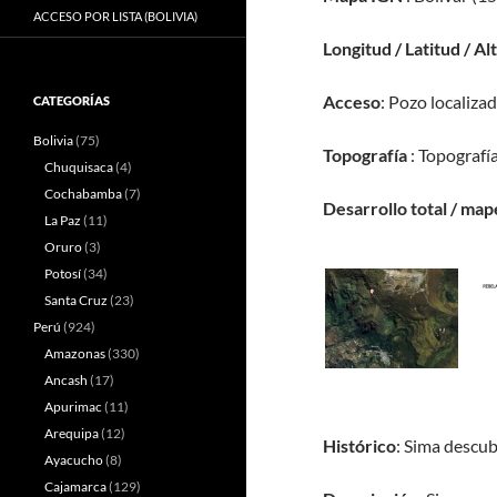
ACCESO POR LISTA (BOLIVIA)
Longitud / Latitud / Al
Acceso
: Pozo localiza
CATEGORÍAS
Bolivia
(75)
Topografía
: Topografía
Chuquisaca
(4)
Cochabamba
(7)
Desarrollo total / map
La Paz
(11)
Oruro
(3)
Potosí
(34)
Santa Cruz
(23)
Perú
(924)
Amazonas
(330)
Ancash
(17)
Apurimac
(11)
Arequipa
(12)
Histórico
: Sima descub
Ayacucho
(8)
Cajamarca
(129)