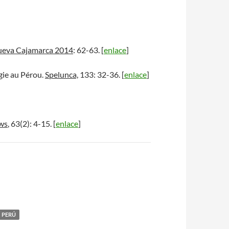
eva Cajamarca 2014
: 62-63. [
enlace
]
ogie au Pérou.
Spelunca,
133: 32-36. [
enlace
]
ws
, 63(2): 4-15. [
enlace
]
PERÚ