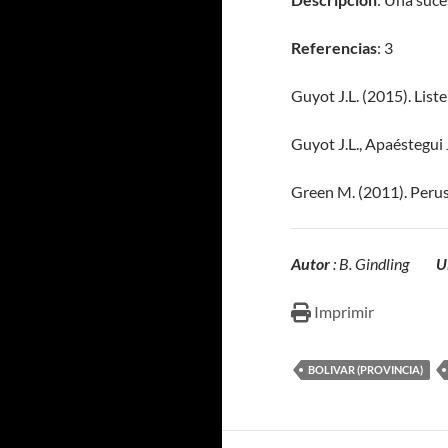
Referencias
: 3
Guyot J.L. (2015). List
Guyot J.L., Apaéstegui 
Green M. (2011). Peru
Autor
: B. Gindling
U
Imprimir
BOLIVAR (PROVINCIA)