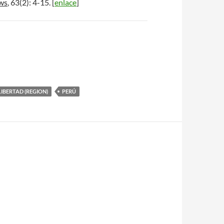
ws
, 63(2): 4-15. [
enlace
]
LIBERTAD (REGION)
PERÚ