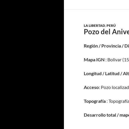
LA LIBERTAD
,
PERÚ
Pozo del Anive
Región / Provincia / D
Mapa IGN
: Bolivar (1
Longitud / Latitud / Al
Acceso
: Pozo localiza
Topografía
: Topografía
Desarrollo total / map