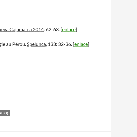
eva Cajamarca 2014
: 62-63. [
enlace
]
ogie au Pérou.
Spelunca,
133: 32-36. [
enlace
]
RITO)