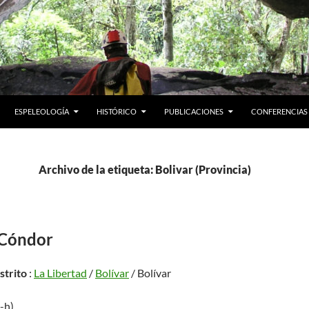
ESPELEOLOGÍA
HISTÓRICO
PUBLICACIONES
CONFERENCIAS
Archivo de la etiqueta: Bolivar (Provincia)
l Cóndor
istrito
:
La Libertad
/
Bolívar
/ Bolívar
5-h)