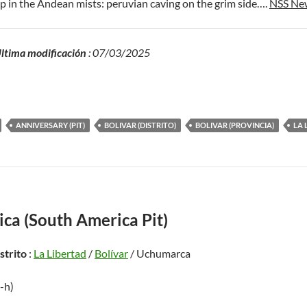
p in the Andean mists: peruvian caving on the grim side….
NSS Ne
ltima modificación
: 07/03/2025
ANNIVERSARY (PIT)
BOLIVAR (DISTRITO)
BOLIVAR (PROVINCIA)
LA 
ca (South America Pit)
istrito
:
La Libertad
/
Bolívar
/ Uchumarca
5-h)