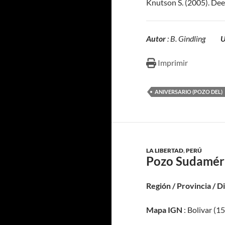
Knutson S. (2005). Dee
Autor
: B. Gindling
U
Imprimir
ANIVERSARIO (POZO DEL)
LA LIBERTAD
,
PERÚ
Pozo Sudaméri
Región / Provincia / D
Mapa IGN
: Bolivar (1