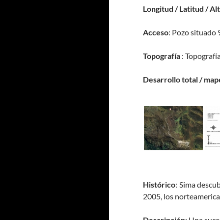
Longitud / Latitud / Al
Acceso
: Pozo situado 
Topografía
: Topografía
Desarrollo total / map
Histórico
: Sima descub
2005, los norteamerican
Descripción
: Una suce