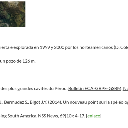
ierta e explorada en 1999 y 2000 por los norteamericanos (D. Cole, 
 un pozo de 126 m.
e des plus grandes cavités du Pérou.
Bulletin ECA-GBPE-GSBM, Nu
J., Bermudez S., Bigot J.Y. (2014). Un nouveau point sur la spéléol
sing South America.
NSS News
, 69(10): 4-17. [
enlace
]