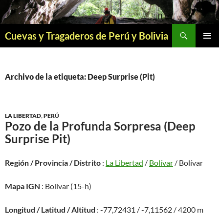
Saltar
al
contenido
Buscar
Cuevas y Tragaderos de Perú y Bolivia
MENÚ
PRINCI
Archivo de la etiqueta: Deep Surprise (Pit)
LA LIBERTAD
,
PERÚ
Pozo de la Profunda Sorpresa (Deep
Surprise Pit)
Región / Provincia / Distrito
:
La Libertad
/
Bolívar
/ Bolívar
Mapa IGN
: Bolivar (15-h)
Longitud / Latitud / Altitud
: -77,72431 / -7,11562 / 4200 m