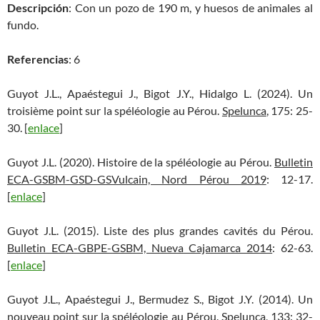
Descripción
: Con un pozo de 190 m, y huesos de animales al
fundo.
Referencias
: 6
Guyot J.L., Apaéstegui J., Bigot J.Y., Hidalgo L. (2024). Un
troisième point sur la spéléologie au Pérou.
Spelunca
, 175: 25-
30. [
enlace
]
Guyot J.L. (2020). Histoire de la spéléologie au Pérou.
Bulletin
ECA-GSBM-GSD-GSVulcain, Nord Pérou 2019
: 12-17.
[
enlace
]
Guyot J.L. (2015). Liste des plus grandes cavités du Pérou.
Bulletin ECA-GBPE-GSBM, Nueva Cajamarca 2014
: 62-63.
[
enlace
]
Guyot J.L., Apaéstegui J., Bermudez S., Bigot J.Y. (2014). Un
nouveau point sur la spéléologie au Pérou.
Spelunca,
133: 32-