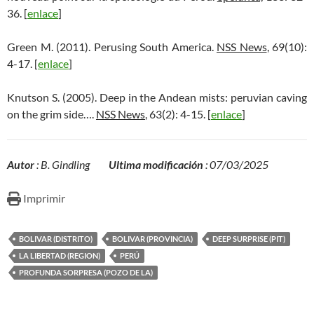
36. [
enlace
]
Green M. (2011). Perusing South America.
NSS News
, 69(10):
4-17. [
enlace
]
Knutson S. (2005). Deep in the Andean mists: peruvian caving
on the grim side….
NSS News
, 63(2): 4-15. [
enlace
]
Autor
: B. Gindling
Ultima modificación
: 07/03/2025
Imprimir
BOLIVAR (DISTRITO)
BOLIVAR (PROVINCIA)
DEEP SURPRISE (PIT)
LA LIBERTAD (REGION)
PERÚ
PROFUNDA SORPRESA (POZO DE LA)