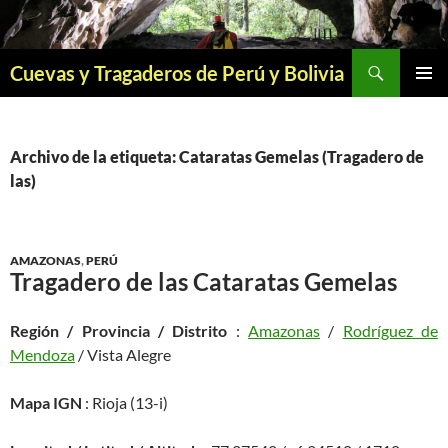
Saltar
al
contenido
Buscar
Cuevas y Tragaderos de Perú y Bolivia
MENÚ
PRINCI
Archivo de la etiqueta: Cataratas Gemelas (Tragadero de
las)
AMAZONAS
,
PERÚ
Tragadero de las Cataratas Gemelas
Región / Provincia / Distrito
:
Amazonas
/
Rodríguez de
Mendoza
/ Vista Alegre
Mapa IGN
: Rioja (13-i)