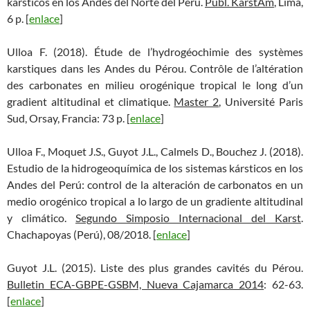
kársticos en los Andes del Norte del Perú.
Publ. KarstAm
, Lima,
6 p. [
enlace
]
Ulloa F. (2018). Étude de l’hydrogéochimie des systèmes
karstiques dans les Andes du Pérou. Contrôle de l’altération
des carbonates en milieu orogénique tropical le long d’un
gradient altitudinal et climatique.
Master 2
, Université Paris
Sud, Orsay, Francia: 73 p. [
enlace
]
Ulloa F., Moquet J.S., Guyot J.L., Calmels D., Bouchez J. (2018).
Estudio de la hidrogeoquímica de los sistemas kársticos en los
Andes del Perú: control de la alteración de carbonatos en un
medio orogénico tropical a lo largo de un gradiente altitudinal
y climático.
Segundo Simposio Internacional del Karst
.
Chachapoyas (Perú), 08/2018. [
enlace
]
Guyot J.L. (2015). Liste des plus grandes cavités du Pérou.
Bulletin ECA-GBPE-GSBM, Nueva Cajamarca 2014
: 62-63.
[
enlace
]