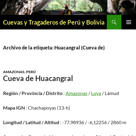
Saltar
al
contenido
Buscar
Cuevas y Tragaderos de Perú y Bolivia
MENÚ
PRINCI
Archivo de la etiqueta: Huacangral (Cueva de)
AMAZONAS
,
PERÚ
Cueva de Huacangral
Región / Provincia / Distrito
:
Amazonas
/
Luya
/ Lámud
Mapa IGN
: Chachapoyas (13-h)
Longitud / Latitud / Altitud
: -77,98936 / -6,12256 / 2860 m