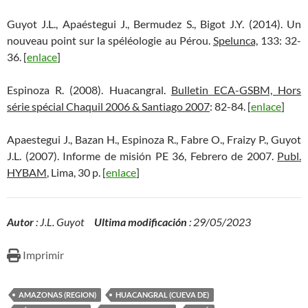
Guyot J.L., Apaéstegui J., Bermudez S., Bigot J.Y. (2014). Un
nouveau point sur la spéléologie au Pérou.
Spelunca,
133: 32-
36. [
enlace
]
Espinoza R. (2008). Huacangral.
Bulletin ECA-GSBM, Hors
série spécial Chaquil 2006 & Santiago 2007
: 82-84. [
enlace
]
Apaestegui J., Bazan H., Espinoza R., Fabre O., Fraizy P., Guyot
J.L. (2007). Informe de misión PE 36, Febrero de 2007.
Publ.
HYBAM
, Lima, 30 p. [
enlace
]
Autor
: J.L. Guyot
Ultima modificación
: 29/05/2023
Imprimir
AMAZONAS (REGION)
HUACANGRAL (CUEVA DE)