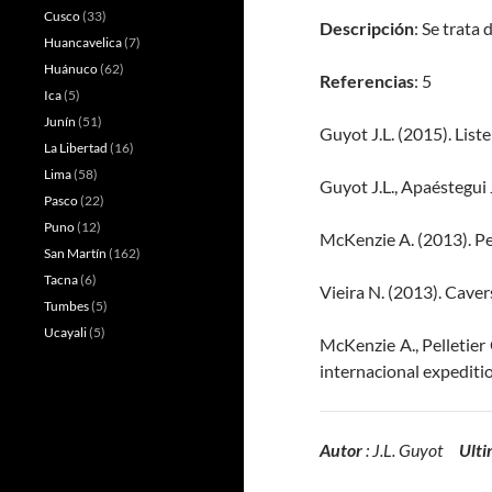
Cusco
(33)
Descripción
: Se trata 
Huancavelica
(7)
Huánuco
(62)
Referencias
: 5
Ica
(5)
Junín
(51)
Guyot J.L. (2015). List
La Libertad
(16)
Lima
(58)
Guyot J.L., Apaéstegui 
Pasco
(22)
Puno
(12)
McKenzie A. (2013). P
San Martín
(162)
Tacna
(6)
Vieira N. (2013). Caver
Tumbes
(5)
Ucayali
(5)
McKenzie A., Pelletier 
internacional expeditio
Autor
: J.L. Guyot
Ulti