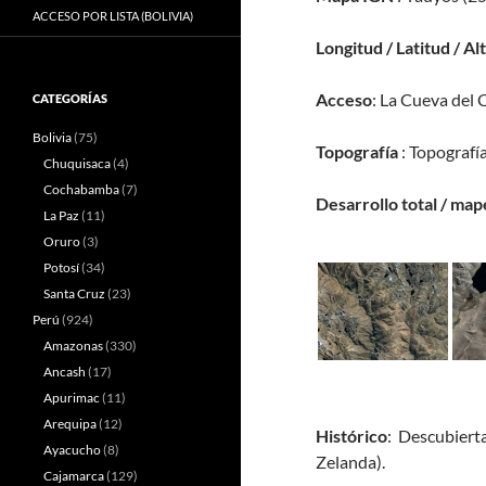
ACCESO POR LISTA (BOLIVIA)
Longitud / Latitud / Al
Acceso
: La Cueva del 
CATEGORÍAS
Bolivia
(75)
Topografía
: Topografí
Chuquisaca
(4)
Cochabamba
(7)
Desarrollo total / map
La Paz
(11)
Oruro
(3)
Potosí
(34)
Santa Cruz
(23)
Perú
(924)
Amazonas
(330)
Ancash
(17)
Apurimac
(11)
Arequipa
(12)
Histórico
: Descubiert
Ayacucho
(8)
Zelanda).
Cajamarca
(129)