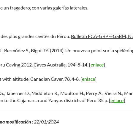
de un tragadero, con varias galerías laterales.
e des plus grandes cavités du Pérou.
Bulletin ECA-GBPE-GSBM, Nu
J., Bermúdez S., Bigot J.Y. (2014). Un nouveau point sur la spéléol
eru Caving 2012.
Caves Australia
, 194: 8-14. [
enlace
]
s with altitude.
Canadian Caver
, 78, 4-8. [
enlace
]
G., Taberner D., Middleton R., Moulton H., Perry A., Vieira N., Mar
n to the Cajamarca and Yauyos districts of Peru. 35 p. [
enlace
]
ma modificación
: 22/01/2024