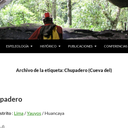
ESPELEOLOGÍA
HISTÓRICO
PUBLICACIONES
CONFERENCIAS
Archivo de la etiqueta: Chupadero (Cueva del)
upadero
istrito
:
Lima
/
Yauyos
/ Huancaya
-l)