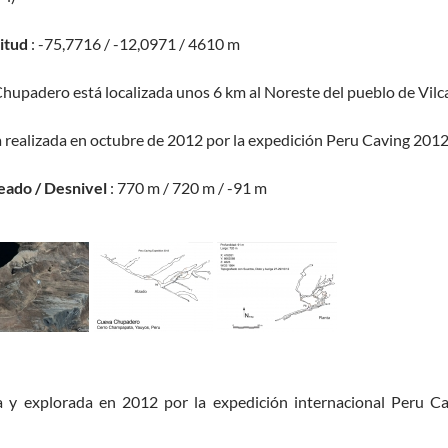
titud
: -75,7716 / -12,0971 / 4610 m
Chupadero está localizada unos 6 km al Noreste del pueblo de Vilca
a realizada en octubre de 2012 por la expedición Peru Caving 2012.
eado / Desnivel
: 770 m / 720 m / -91 m
a y explorada en 2012 por la expedición internacional Peru C