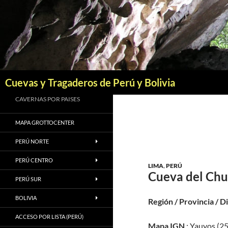
Saltar
al
contenido
Buscar
Cuevas y Tragaderos de Perú y Bolivia
CAVERNAS POR PAISES
MAPA GROTTOCENTER
PERÚ NORTE
PERÚ CENTRO
LIMA
,
PERÚ
Cueva del Ch
PERÚ SUR
BOLIVIA
Región / Provincia / D
ACCESO POR LISTA (PERÚ)
Mapa IGN
: Yauyos (25