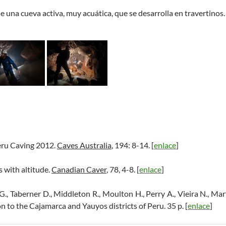
 de una cueva activa, muy acuática, que se desarrolla en travertinos.
eru Caving 2012.
Caves Australia
, 194: 8-14. [
enlace
]
s with altitude.
Canadian Caver
, 78, 4-8. [
enlace
]
G., Taberner D., Middleton R., Moulton H., Perry A., Vieira N., Mar
n to the Cajamarca and Yauyos districts of Peru. 35 p. [
enlace
]