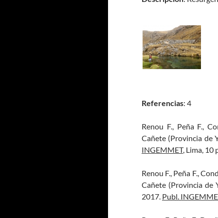
Referencias
: 4
Renou F., Peña F., Co
Cañete (Provincia de 
INGEMMET
, Lima, 10 p
Renou F., Peña F., Cond
Cañete (Provincia de 
2017.
Publ. INGEMME