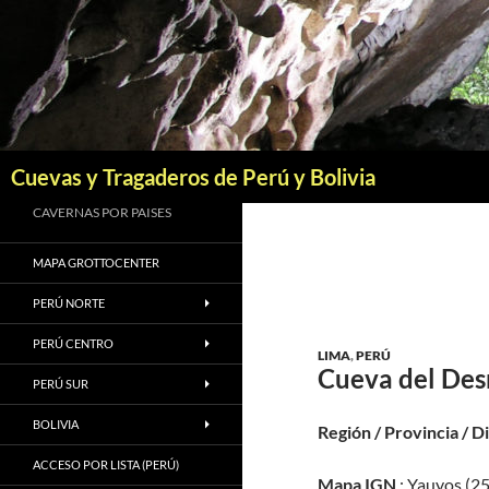
Saltar
al
contenido
Buscar
Cuevas y Tragaderos de Perú y Bolivia
CAVERNAS POR PAISES
MAPA GROTTOCENTER
PERÚ NORTE
PERÚ CENTRO
LIMA
,
PERÚ
Cueva del De
PERÚ SUR
BOLIVIA
Región / Provincia / D
ACCESO POR LISTA (PERÚ)
Mapa IGN
: Yauyos (25