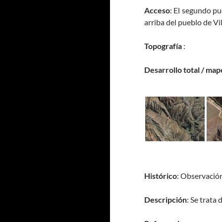
Acceso
: El segundo pu
arriba del pueblo de Vil
Topografía
:
Desarrollo total / map
Histórico
: Observació
Descripción
: Se trata