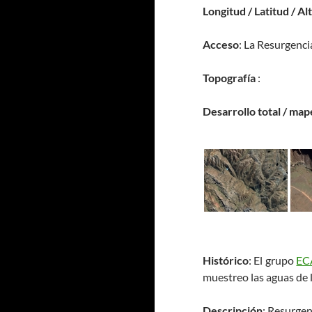
Longitud / Latitud / Al
Acceso
: La Resurgenci
Topografía
:
Desarrollo total / map
Histórico
: El grupo
EC
muestreo las aguas de 
Descripción
: Resurgen