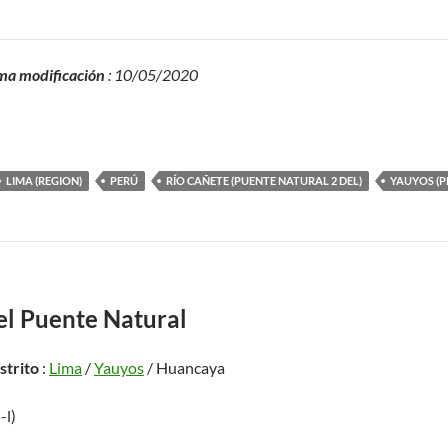
ma modificación
: 10/05/2020
LIMA (REGION)
PERÚ
RÍO CAÑETE (PUENTE NATURAL 2 DEL)
YAUYOS (P
el Puente Natural
istrito
:
Lima
/
Yauyos
/ Huancaya
-l)