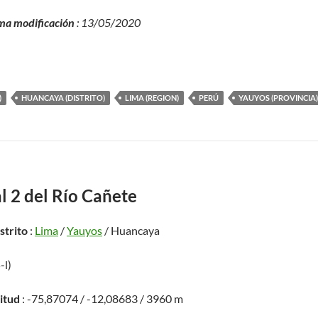
ma modificación
: 13/05/2020
)
HUANCAYA (DISTRITO)
LIMA (REGION)
PERÚ
YAUYOS (PROVINCIA)
l 2 del Río Cañete
istrito
:
Lima
/
Yauyos
/ Huancaya
-l)
titud
: -75,87074 / -12,08683 / 3960 m