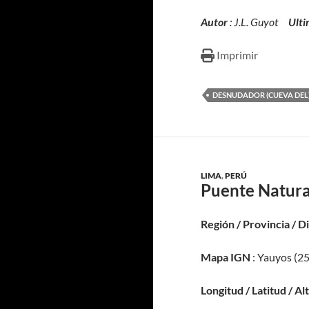
Autor
: J.L. Guyot
Ulti
Imprimir
DESNUDADOR (CUEVA DEL
LIMA
,
PERÚ
Puente Natura
Región / Provincia / D
Mapa IGN
: Yauyos (25
Longitud / Latitud / Al