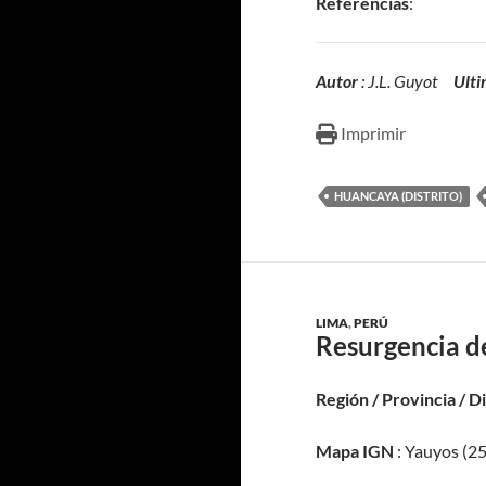
Referencias
:
Autor
: J.L. Guyot
Ulti
Imprimir
HUANCAYA (DISTRITO)
LIMA
,
PERÚ
Resurgencia d
Región / Provincia / D
Mapa IGN
: Yauyos (25