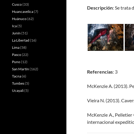
Cusco
(33)
Descripción
: Se trata
Huancavelica
(7)
Huánuco
(62)
Ica
(5)
Junín
(51)
La Libertad
(16)
Lima
(58)
Pasco
(22)
Puno
(12)
San Martín
(162)
Referencias
: 3
Tacna
(6)
Tumbes
(5)
McKenzie A. (2013). P
Ucayali
(5)
Vieira N. (2013). Caver
McKenzie A., Pelletier 
internacional expeditio