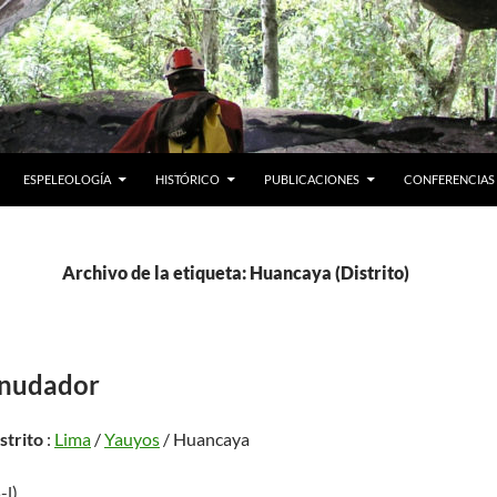
ESPELEOLOGÍA
HISTÓRICO
PUBLICACIONES
CONFERENCIAS
Archivo de la etiqueta: Huancaya (Distrito)
snudador
istrito
:
Lima
/
Yauyos
/ Huancaya
-l)