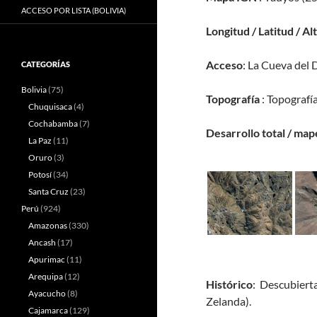
ACCESO POR LISTA (BOLIVIA)
Longitud / Latitud / Al
Acceso
: La Cueva del 
CATEGORÍAS
Bolivia
(75)
Topografía
: Topografí
Chuquisaca
(4)
Cochabamba
(7)
Desarrollo total / map
La Paz
(11)
Oruro
(3)
Potosí
(34)
Santa Cruz
(23)
Perú
(924)
Amazonas
(330)
Ancash
(17)
Apurimac
(11)
Arequipa
(12)
Histórico
: Descubiert
Ayacucho
(8)
Zelanda).
Cajamarca
(129)