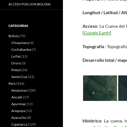
ACCESO POR LISTA (BOLIVIA)
Longitud / Latitud / Al
Acceso
: La Cueva del 
CATEGORÍAS
[
Google Earth
]
Bolivia
(75)
Chuquisaca
(4)
Topografía
: Topografía
Cochabamba
(7)
La Paz
(11)
Desarrollo total / map
Oruro
(3)
Potosí
(34)
Santa Cruz
(23)
Perú
(924)
Amazonas
(330)
Ancash
(17)
Apurimac
(11)
Arequipa
(12)
Ayacucho
(8)
Histórico
: La cueva, 
Cajamarca
(129)