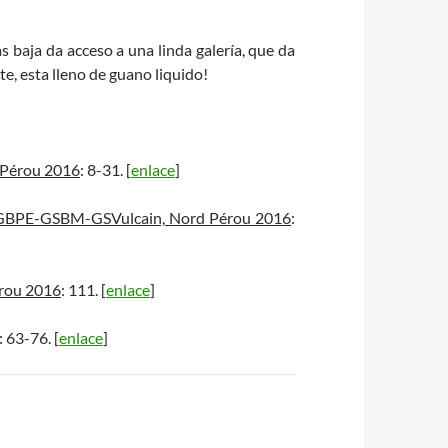
 baja da acceso a una linda galería, que da
te, esta lleno de guano liquido!
 Pérou 2016
: 8-31. [
enlace
]
-GBPE-GSBM-GSVulcain, Nord Pérou 2016
:
rou 2016
: 111. [
enlace
]
: 63-76. [
enlace
]