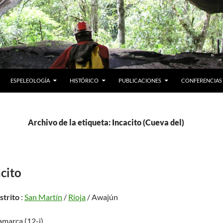
ESPELEOLOGÍA
HISTÓRICO
PUBLICACIONES
CONFERENCIAS
Archivo de la etiqueta: Incacito (Cueva del)
cito
istrito
:
San Martín
/
Rioja
/ Awajún
amarca (12-i)