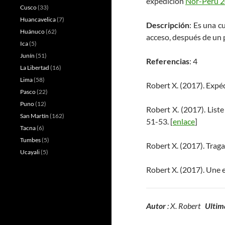
expedición
Nor-Perú 
Cusco
(33)
Huancavelica
(7)
Descripción
: Es una c
Huánuco
(62)
acceso, después de un p
Ica
(5)
Junín
(51)
Referencias
: 4
La Libertad
(16)
Lima
(58)
Robert X. (2017). Expéd
Pasco
(22)
Puno
(12)
Robert X. (2017). List
San Martín
(162)
51-53. [
enlace
]
Tacna
(6)
Tumbes
(5)
Robert X. (2017). Traga
Ucayali
(5)
Robert X. (2017). Une
Autor
: X. Robert
Ultim