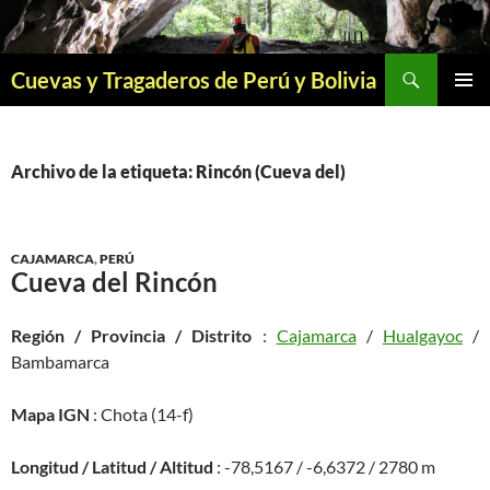
Saltar
al
contenido
Buscar
Cuevas y Tragaderos de Perú y Bolivia
MENÚ
PRINCI
Archivo de la etiqueta: Rincón (Cueva del)
CAJAMARCA
,
PERÚ
Cueva del Rincón
Región / Provincia / Distrito
:
Cajamarca
/
Hualgayoc
/
Bambamarca
Mapa IGN
: Chota (14-f)
Longitud / Latitud / Altitud
: -78,5167 / -6,6372 / 2780 m