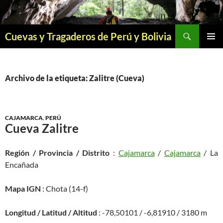
Saltar
al
contenido
Buscar
Cuevas y Tragaderos de Perú y Bolivia
MENÚ
PRINCI
Archivo de la etiqueta: Zalitre (Cueva)
CAJAMARCA
,
PERÚ
Cueva Zalitre
Región / Provincia / Distrito
:
Cajamarca
/
Cajamarca
/ La
Encañada
Mapa IGN
: Chota (14-f)
Longitud / Latitud / Altitud
: -78,50101 / -6,81910 / 3180 m