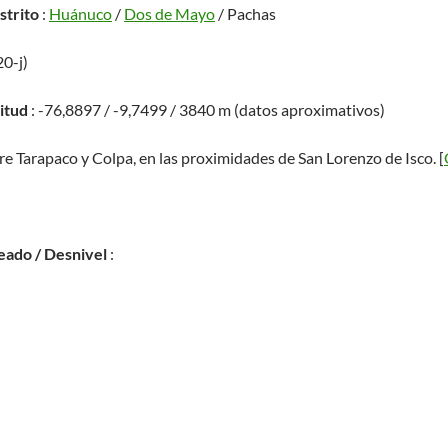
istrito
:
Huánuco
/
Dos de Mayo
/ Pachas
20-j)
titud
: -76,8897 / -9,7499 / 3840 m (datos aproximativos)
re Tarapaco y Colpa, en las proximidades de San Lorenzo de Isco. [
eado / Desnivel
: