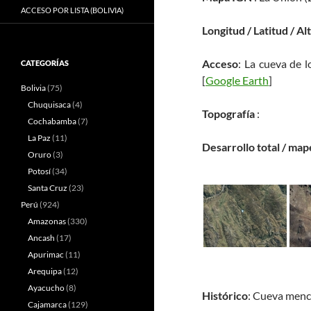
ACCESO POR LISTA (BOLIVIA)
Longitud / Latitud / Al
Acceso
: La cueva de l
CATEGORÍAS
[
Google Earth
]
Bolivia
(75)
Chuquisaca
(4)
Topografía
:
Cochabamba
(7)
La Paz
(11)
Desarrollo total / map
Oruro
(3)
Potosí
(34)
Santa Cruz
(23)
Perú
(924)
Amazonas
(330)
Ancash
(17)
Apurimac
(11)
Arequipa
(12)
Ayacucho
(8)
Histórico
: Cueva menc
Cajamarca
(129)