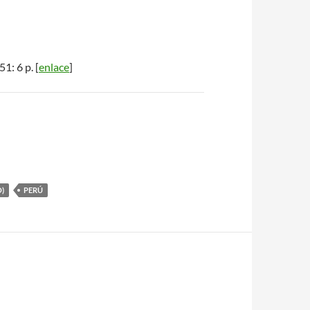
51: 6 p. [
enlace
]
O)
PERÚ