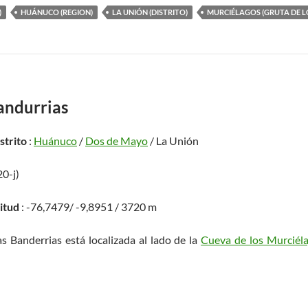
)
HUÁNUCO (REGION)
LA UNIÓN (DISTRITO)
MURCIÉLAGOS (GRUTA DE L
andurrias
istrito
:
Huánuco
/
Dos de Mayo
/ La Unión
20-j)
titud
: -76,7479/ -9,8951 / 3720 m
as Banderrias está localizada al lado de la
Cueva de los Murciél