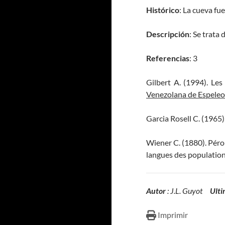
Histórico
: La cueva f
Descripción
: Se trata
Referencias
: 3
Gilbert A. (1994). Le
Venezolana de Espeleo
Garcia Rosell C. (1965).
Wiener C. (1880). Pérou
langues des populations
Autor
: J.L. Guyot
Ulti
Imprimir