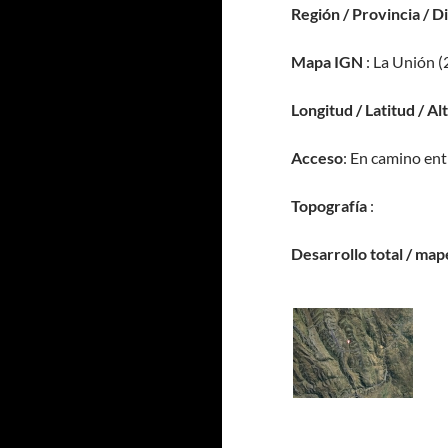
Región / Provincia / D
Mapa IGN
: La Unión (
Longitud / Latitud / Al
Acceso
: En camino ent
Topografía
:
Desarrollo total / map