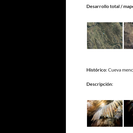
Desarrollo total / map
Histórico
: Cueva menc
Descripción
: