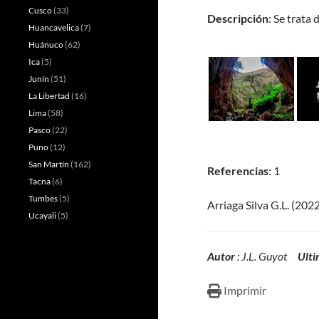
Cusco
(33)
Descripción
: Se trata 
Huancavelica
(7)
Huánuco
(62)
Ica
(5)
Junín
(51)
La Libertad
(16)
Lima
(58)
Pasco
(22)
Puno
(12)
San Martín
(162)
Referencias
: 1
Tacna
(6)
Tumbes
(5)
Arriaga Silva G.L. (202
Ucayali
(5)
Autor
: J.L. Guyot
Ulti
Imprimir