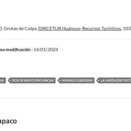
2). Grutas de Colpa.
DIRCETUR Huánuco, Recursos Turísticos
, 103
ma modificación
: 14/01/2024
AS)
DOS DE MAYO (PROVINCIA)
HUÁNUCO (REGION)
LA UNIÓN (DISTRIT
apaco