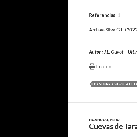
Referencias
: 1
Arriaga Silva G.L. (202
Autor
: J.L. Guyot
Ulti
Imprimir
BANDURRIAS (GRUTA DE L
HUÁNUCO
,
PERÚ
Cuevas de Tar