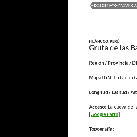
DOS DE MAYO (PROVINCIA
HUÁNUCO
,
PERÚ
Gruta de las B
Región / Provincia / D
Mapa IGN
: La Unión (
Longitud / Latitud / Al
Acceso
: La cueva de l
[
Google Earth
]
Topografía
: