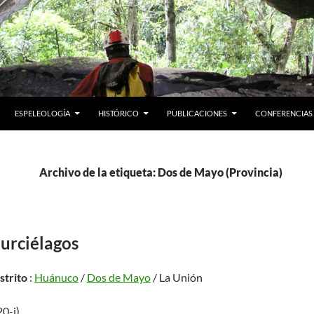
ESPELEOLOGÍA
HISTÓRICO
PUBLICACIONES
CONFERENCIAS
Archivo de la etiqueta: Dos de Mayo (Provincia)
urciélagos
istrito
:
Huánuco
/
Dos de Mayo
/ La Unión
20-j)