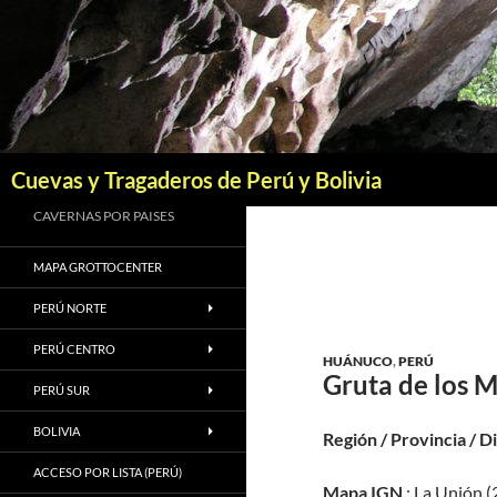
Saltar
al
contenido
Buscar
Cuevas y Tragaderos de Perú y Bolivia
CAVERNAS POR PAISES
MAPA GROTTOCENTER
PERÚ NORTE
PERÚ CENTRO
HUÁNUCO
,
PERÚ
Gruta de los M
PERÚ SUR
BOLIVIA
Región / Provincia / D
ACCESO POR LISTA (PERÚ)
Mapa IGN
: La Unión (