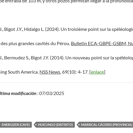
de entrada de 103 m, y otros pozos permitan llegar a la profundid
., Bigot J.Y., Hidalgo L. (2024). Un troisième point sur la spéléolog
e des plus grandes cavités du Pérou.
Bulletin ECA-GBPE-GSBM, Nu
J., Bermudez S., Bigot J.Y. (2014). Un nouveau point sur la spéléol
sing South America.
NSS News
, 69(10): 4-17. [
enlace
]
ltima modificación
: 07/03/2025
ENERGIZER (CAVE)
HUICUNGO (DISTRITO)
MARISCAL CÁCERES (PROVINCIA)