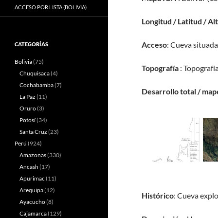
ACCESO POR LISTA (BOLIVIA)
Longitud / Latitud / Al
Acceso
: Cueva situada
CATEGORÍAS
Bolivia
(75)
Topografía
: Topografí
Chuquisaca
(4)
Cochabamba
(7)
Desarrollo total / map
La Paz
(11)
Oruro
(3)
Potosí
(34)
Santa Cruz
(23)
Perú
(924)
Amazonas
(330)
Ancash
(17)
Apurimac
(11)
Arequipa
(12)
Histórico
: Cueva explo
Ayacucho
(8)
Cajamarca
(129)