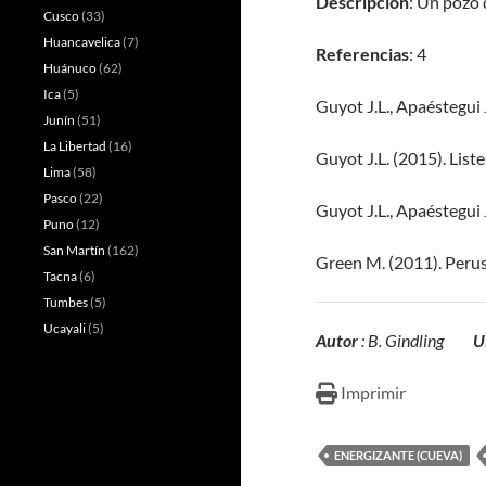
Descripción
: Un pozo 
Cusco
(33)
Huancavelica
(7)
Referencias
: 4
Huánuco
(62)
Ica
(5)
Guyot J.L., Apaéstegui J
Junín
(51)
La Libertad
(16)
Guyot J.L. (2015). List
Lima
(58)
Pasco
(22)
Guyot J.L., Apaéstegui 
Puno
(12)
San Martín
(162)
Green M. (2011). Peru
Tacna
(6)
Tumbes
(5)
Ucayali
(5)
Autor
: B. Gindling
U
Imprimir
ENERGIZANTE (CUEVA)