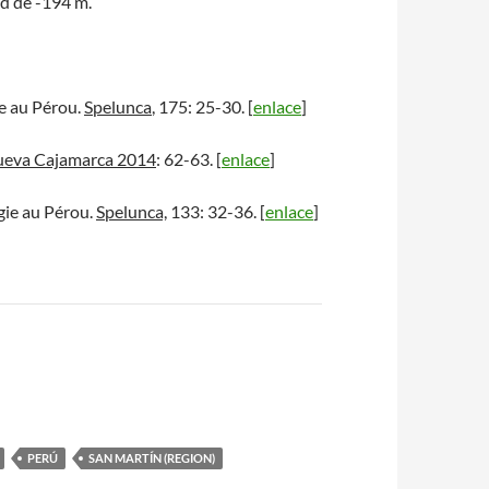
ad de -194 m.
ie au Pérou.
Spelunca
, 175: 25-30. [
enlace
]
eva Cajamarca 2014
: 62-63. [
enlace
]
ogie au Pérou.
Spelunca,
133: 32-36. [
enlace
]
PERÚ
SAN MARTÍN (REGION)