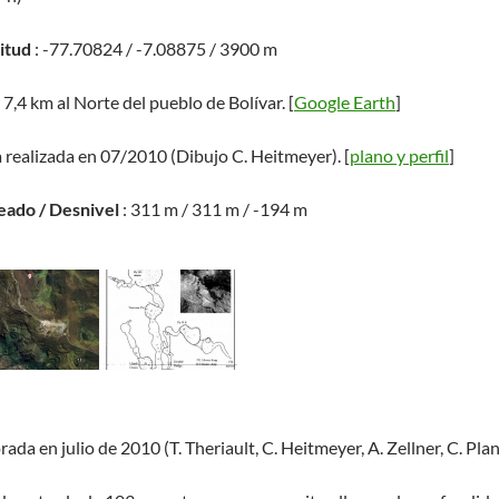
titud
: -77.70824 / -7.08875 / 3900 m
 7,4 km al Norte del pueblo de Bolívar. [
Google Earth
]
a realizada en 07/2010 (Dibujo C. Heitmeyer). [
plano y perfil
]
eado / Desnivel
: 311 m / 311 m / -194 m
rada en julio de 2010 (T. Theriault, C. Heitmeyer, A. Zellner, C. Pla