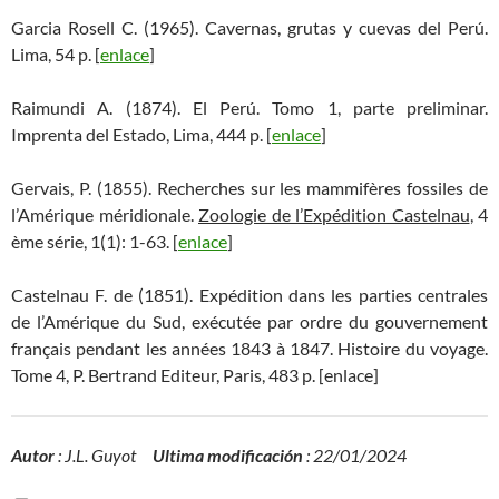
Garcia Rosell C. (1965). Cavernas, grutas y cuevas del Perú.
Lima, 54 p. [
enlace
]
Raimundi A. (1874). El Perú. Tomo 1, parte preliminar.
Imprenta del Estado, Lima, 444 p. [
enlace
]
Gervais, P. (1855). Recherches sur les mammifères fossiles de
l’Amérique méridionale.
Zoologie de l’Expédition Castelnau
, 4
ème série, 1(1): 1-63. [
enlace
]
Castelnau F. de (1851). Expédition dans les parties centrales
de l’Amérique du Sud, exécutée par ordre du gouvernement
français pendant les années 1843 à 1847. Histoire du voyage.
Tome 4, P. Bertrand Editeur, Paris, 483 p. [enlace]
Autor
: J.L. Guyot
Ultima modificación
: 22/01/2024