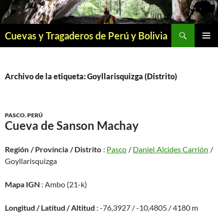
Saltar
al
contenido
Buscar
Cuevas y Tragaderos de Perú y Bolivia
MENÚ
PRINCI
Archivo de la etiqueta: Goyllarisquizga (Distrito)
PASCO
,
PERÚ
Cueva de Sanson Machay
Región / Provincia / Distrito
:
Pasco
/
Daniel Alcides Carrión
/
Goyllarisquizga
Mapa IGN
: Ambo (21-k)
Longitud / Latitud / Altitud
: -76,3927 / -10,4805 / 4180 m