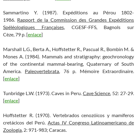
Sammartino Y. (1987). Expéditions au Pérou 1802-
1986.
Rapport de la Commission des Grandes Expéditions
Spéléologiques Françaises
, CGESF-FFS, Bagnols sur
Cèze, 79 p. [
enlace
]
Marshall L.G., Berta A., Hoffstetter R., Pascual R., Bombin M. &
Mones A. (1984). Mammals and stratigraphy: geochronology
of the continental mammal-bearing, Quaternary of South
America.
Paleovertebrata
, 76 p. Mémoire Extraordinaire.
[
enlace
]
Tunbridge L.W. (1973). Caves in Peru.
Cave Science
, 52: 27-29.
[
enlace
]
Hoffstetter R. (1970). Vertebrados cenozóicos y mamíferos
cretácicos del Perú.
Actas IV Congreso Latinoamericano de
Zoología
, 2: 971-983; Caracas.