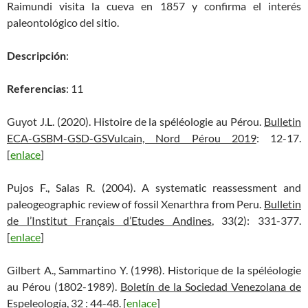
Raimundi visita la cueva en 1857 y confirma el interés
paleontológico del sitio.
Descripción
:
Referencias
: 11
Guyot J.L. (2020). Histoire de la spéléologie au Pérou.
Bulletin
ECA-GSBM-GSD-GSVulcain, Nord Pérou 2019
: 12-17.
[
enlace
]
Pujos F., Salas R. (2004). A systematic reassessment and
paleogeographic review of fossil Xenarthra from Peru.
Bulletin
de l’Institut Français d’Etudes Andines
, 33(2): 331-377.
[
enlace
]
Gilbert A., Sammartino Y. (1998). Historique de la spéléologie
au Pérou (1802-1989).
Boletín de la Sociedad Venezolana de
Espeleología
, 32 : 44-48. [
enlace
]