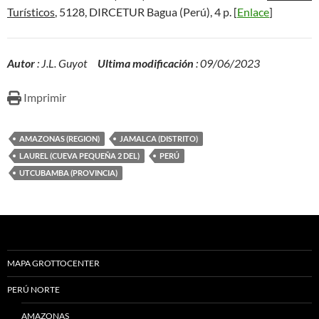
Turísticos
, 5128, DIRCETUR Bagua (Perú), 4 p. [
Enlace
]
Autor
: J.L. Guyot
Ultima modificación
: 09/06/2023
Imprimir
AMAZONAS (REGION)
JAMALCA (DISTRITO)
LAUREL (CUEVA PEQUEÑA 2 DEL)
PERÚ
UTCUBAMBA (PROVINCIA)
MAPA GROTTOCENTER
PERÚ NORTE
AMAZONAS