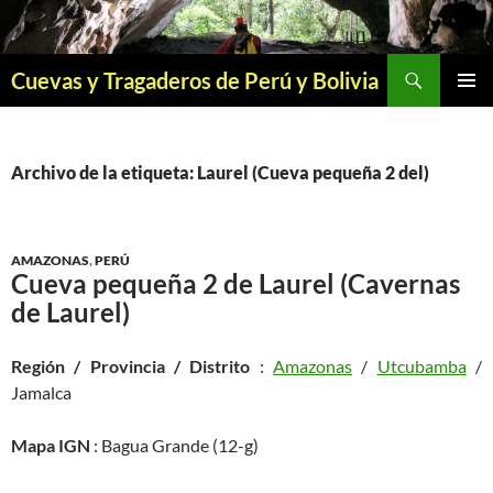
Saltar
al
contenido
Buscar
Cuevas y Tragaderos de Perú y Bolivia
MENÚ
PRINCI
Archivo de la etiqueta: Laurel (Cueva pequeña 2 del)
AMAZONAS
,
PERÚ
Cueva pequeña 2 de Laurel (Cavernas
de Laurel)
Región / Provincia / Distrito
:
Amazonas
/
Utcubamba
/
Jamalca
Mapa IGN
: Bagua Grande (12-g)