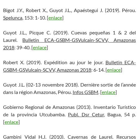
Bigot J.Y., Robert X., Guyot J.L., Apaéstegui J. (2019). Pérou.
Spelunca
, 153: 1-10. [
enlace
]
Guyot J.L., Picque C. (2019). Cuevas pequeñas 1 & 2 del
Laurel.
Bulletin ECA-GSBM-GSVulcain-SCVV, Amazonas
2018
: 39-40. [
enlace
]
Robert X. (2019). Expédition au jour le jour.
Bulletin ECA-
GSBM-GSVulcain-SCVV, Amazonas 2018
: 6-14. [
enlace
]
Guyot J.L. (02-13 novembre 2018). Dernière sortie de l’année
dans la région Amazonas, Pérou.
Infos GSBM
. [
enlace
]
Gobierno Regional de Amazonas (2013). Inventario Turístico
de la provincia Utcubamba.
Publ. Dsr Cetur
, Bagua, 54 p.
[
enlace
]
Gambini Vidal H.J. (2010). Cavernas de Laurel.
Recursos