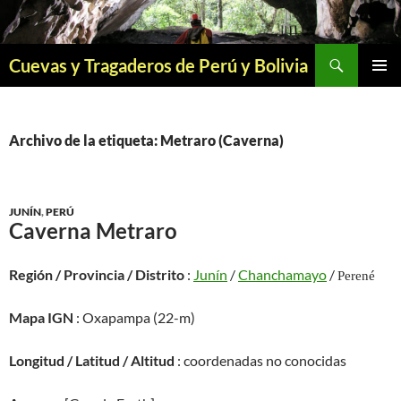
Saltar
al
contenido
Buscar
Cuevas y Tragaderos de Perú y Bolivia
MENÚ
PRINCI
Archivo de la etiqueta: Metraro (Caverna)
JUNÍN
,
PERÚ
Caverna Metraro
Región / Provincia / Distrito
:
Junín
/
Chanchamayo
/
Perené
Mapa IGN
: Oxapampa (22-m)
Longitud / Latitud / Altitud
: coordenadas no conocidas