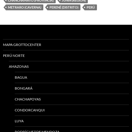
CHANCHAMAYO (PROVINCIA)
JUNÍN (REGION)
METRARO (CAVERNA)
PERENÉ (DISTRITO)
PERÚ
MAPA GROTTOCENTER
PERÚ NORTE
AMAZONAS
BAGUA
BONGARÁ
CHACHAPOYAS
CONDORCANQUI
LUYA
RODRÍGUEZ DE MENDOZA