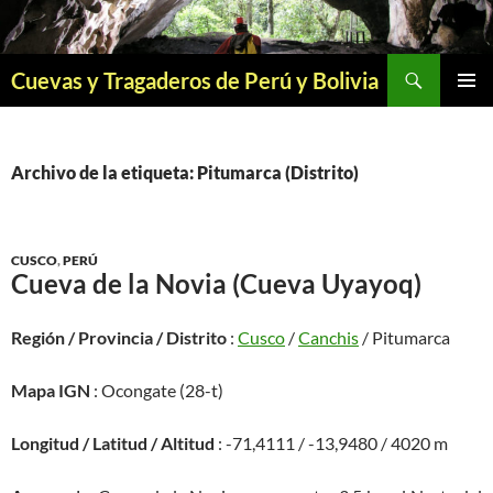
Saltar
al
contenido
Buscar
Cuevas y Tragaderos de Perú y Bolivia
MENÚ
PRINCI
Archivo de la etiqueta: Pitumarca (Distrito)
CUSCO
,
PERÚ
Cueva de la Novia (Cueva Uyayoq)
Región / Provincia / Distrito
:
Cusco
/
Canchis
/ Pitumarca
Mapa IGN
: Ocongate (28-t)
Longitud / Latitud / Altitud
: -71,4111 / -13,9480 / 4020 m