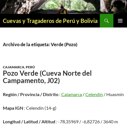
Saltar
al
contenido
Buscar
Cuevas y Tragaderos de Perú y Bolivia
MENÚ
PRINCI
Archivo de la etiqueta: Verde (Pozo)
CAJAMARCA
,
PERÚ
Pozo Verde (Cueva Norte del
Campamento, J02)
Región / Provincia / Distrito
:
Cajamarca
/
Celendín
/ Huasmín
Mapa IGN
: Celendín (14-g)
Longitud / Latitud / Altitud
: -78,35969 / -6,82726 / 3640 m