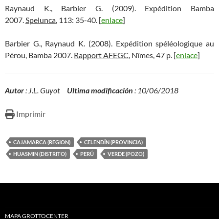
Raynaud K., Barbier G. (2009). Expédition Bamba
2007.
Spelunca
, 113: 35-40. [
enlace
]
Barbier G., Raynaud K. (2008). Expédition spéléologique au
Pérou, Bamba 2007.
Rapport AFEGC
, Nîmes, 47 p. [
enlace
]
Autor
: J.L. Guyot
Ultima modificación
: 10/06/2018
Imprimir
CAJAMARCA (REGION)
CELENDÍN (PROVINCIA)
HUASMIN (DISTRITO)
PERÚ
VERDE (POZO)
MAPA GROTTOCENTER