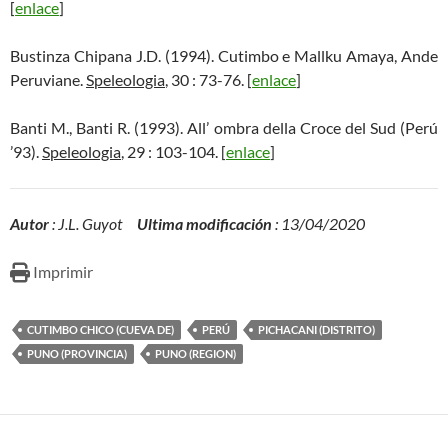
[
enlace
]
Bustinza Chipana J.D. (1994). Cutimbo e Mallku Amaya, Ande
Peruviane.
Speleologia
, 30 : 73-76. [
enlace
]
Banti M., Banti R. (1993). All’ ombra della Croce del Sud (Perú
’93).
Speleologia
, 29 : 103-104. [
enlace
]
Autor
: J.L. Guyot
Ultima modificación
: 13/04/2020
Imprimir
CUTIMBO CHICO (CUEVA DE)
PERÚ
PICHACANI (DISTRITO)
PUNO (PROVINCIA)
PUNO (REGION)