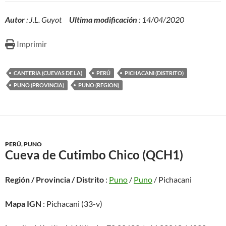
Autor
: J.L. Guyot
Ultima modificación
: 14/04/2020
Imprimir
CANTERIA (CUEVAS DE LA)
PERÚ
PICHACANI (DISTRITO)
PUNO (PROVINCIA)
PUNO (REGION)
PERÚ
,
PUNO
Cueva de Cutimbo Chico (QCH1)
Región / Provincia / Distrito
:
Puno
/
Puno
/ Pichacani
Mapa IGN
: Pichacani (33-v)