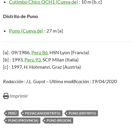
Cutimbo Chico QCH1 (Cueva de)
: 10 m [b, c]
Distrito de Puno
Puno (Cueva de)
: 27 m [a]
[a] : 09/1986,
Perú 86
, HSN Lyon (Francia)
[b] : 1993,
Perú 93
, SCP Milan (Italia)
[c] : 1997, H. Hohmann, Graz (Austria)
Redacción : J.L. Guyot – Ultima modificación : 19/04/2020
Imprimir
PERÚ
PICHACANI (DISTRITO)
PUNO (DISTRITO)
PUNO (PROVINCIA)
PUNO (REGION)