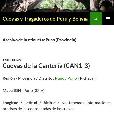
Saltar
al
contenido
Buscar
Cuevas y Tragaderos de Perú y Bolivia
MENÚ
PRINCI
Archivo de la etiqueta: Puno (Provincia)
PERÚ
,
PUNO
Cuevas de la Cantería (CAN1-3)
Región / Provincia / Distrito
:
Puno
/
Puno
/ Pichacani
Mapa IGN
: Puno (32-v)
Longitud / Latitud / Altitud
: No tenemos informaciones
precisas de las coordenadas de las cuevas.