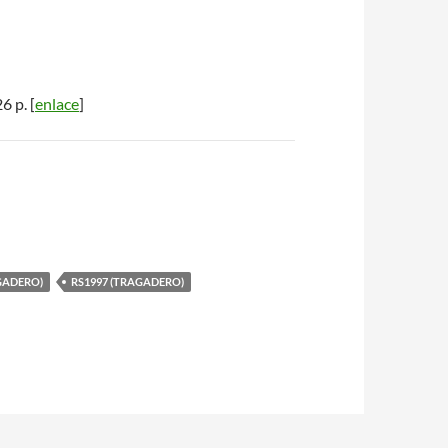
26 p. [
enlace
]
GADERO)
RS1997 (TRAGADERO)