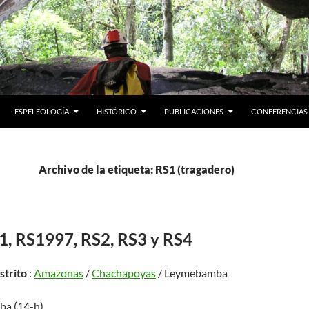
ESPELEOLOGÍA
HISTÓRICO
PUBLICACIONES
CONFERENCIAS
Archivo de la etiqueta: RS1 (tragadero)
1, RS1997, RS2, RS3 y RS4
istrito
:
Amazonas
/
Chachapoyas
/ Leymebamba
ba (14-h)