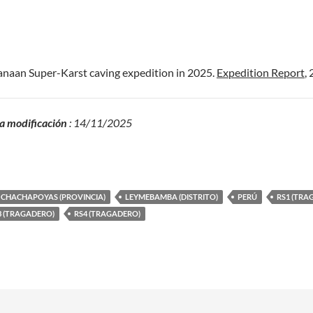
 Canaan Super-Karst caving expedition in 2025.
Expedition Report
, 
a modificación
: 14/11/2025
CHACHAPOYAS (PROVINCIA)
LEYMEBAMBA (DISTRITO)
PERÚ
RS1 (TRA
3 (TRAGADERO)
RS4 (TRAGADERO)