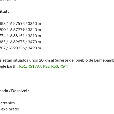
titud
:
 / -6,87598 / 3360 m
00 / -6,87779 / 3340 m
 / -6,88151 / 3310 m
 / -6,89675 / 3470 m
 / -6,90336 / 3490 m
os están situados unos 20 km al Sureste del pueblo de Leimebamba
gle Earth :
RS1
,
RS1997
,
RS2
,
RS3
,
RS4
]
eado / Desnivel
:
etrables
o explorado