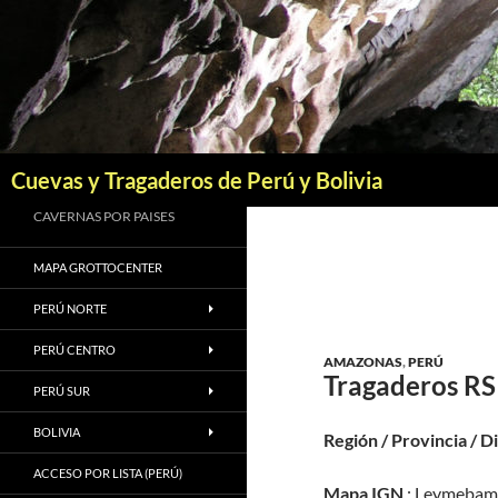
Saltar
al
contenido
Buscar
Cuevas y Tragaderos de Perú y Bolivia
CAVERNAS POR PAISES
MAPA GROTTOCENTER
PERÚ NORTE
PERÚ CENTRO
AMAZONAS
,
PERÚ
Tragaderos RS
PERÚ SUR
BOLIVIA
Región / Provincia / D
ACCESO POR LISTA (PERÚ)
Mapa IGN
: Leymebam