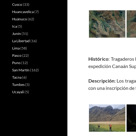
Cusco
(33)
Huancavelica
(7)
Huánuco
(62)
Ica
(5)
Junín
(51)
La Libertad
(16)
Lima
(58)
Pasco
(22)
Histórico
: Tragaderos 
Puno
(12)
expedición Canaán Sup
San Martín
(162)
Tacna
(6)
Descripción
: Los trag
Tumbes
(5)
con una inscripción de
Ucayali
(5)