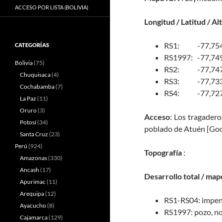
ACCESO POR LISTA (BOLIVIA)
Longitud / Latitud / Al
RS1: -77,75483
CATEGORÍAS
RS1997: -77,749
Bolivia
(75)
RS2: -77,74774
Chuquisaca
(4)
RS3: -77,73385
Cochabamba
(7)
RS4: -77,72707
La Paz
(11)
Oruro
(3)
Acceso
: Los tragader
Potosí
(34)
poblado de Atuén [Goo
Santa Cruz
(23)
Perú
(924)
Topografía
:
Amazonas
(330)
Ancash
(17)
Desarrollo total / map
Apurimac
(11)
Arequipa
(12)
RS1-RS04: impen
Ayacucho
(8)
RS1997: pozo, n
Cajamarca
(129)