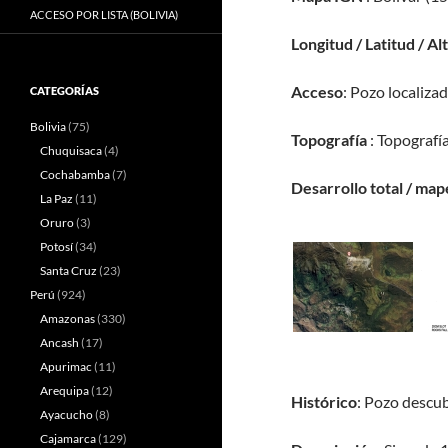
ACCESO POR LISTA (BOLIVIA)
Longitud / Latitud / Al
Acceso
: Pozo localiza
CATEGORÍAS
Bolivia
(75)
Topografía
: Topografía
Chuquisaca
(4)
Cochabamba
(7)
Desarrollo total / map
La Paz
(11)
Oruro
(3)
Potosí
(34)
Santa Cruz
(23)
Perú
(924)
Amazonas
(330)
Ancash
(17)
Apurimac
(11)
Arequipa
(12)
Histórico
: Pozo descub
Ayacucho
(8)
Cajamarca
(129)