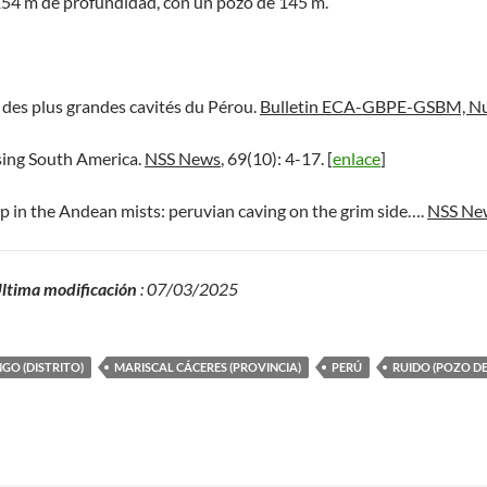
154 m de profundidad, con un pozo de 145 m.
e des plus grandes cavités du Pérou.
Bulletin ECA-GBPE-GSBM, Nu
sing South America.
NSS News
, 69(10): 4-17. [
enlace
]
p in the Andean mists: peruvian caving on the grim side….
NSS Ne
ltima modificación
: 07/03/2025
GO (DISTRITO)
MARISCAL CÁCERES (PROVINCIA)
PERÚ
RUIDO (POZO DE