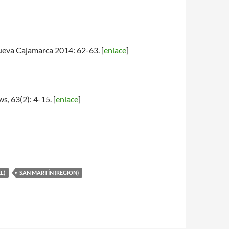
eva Cajamarca 2014
: 62-63. [
enlace
]
ws
, 63(2): 4-15. [
enlace
]
L)
SAN MARTÍN (REGION)