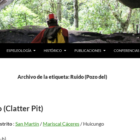
ESPELEOLOGÍA
HISTÓRICO
PUBLICACIONES
CONFERENCIAS
Archivo de la etiqueta: Ruido (Pozo del)
 (Clatter Pit)
istrito
:
San Martín
/
Mariscal Cáceres
/ Huicungo
5-h)