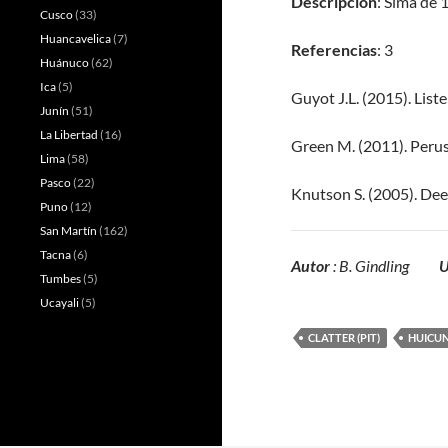
Descripción
: Sima de 
Cusco
(33)
Huancavelica
(7)
Referencias
: 3
Huánuco
(62)
Ica
(5)
Guyot J.L. (2015). List
Junín
(51)
La Libertad
(16)
Green M. (2011). Peru
Lima
(58)
Pasco
(22)
Knutson S. (2005). Dee
Puno
(12)
San Martín
(162)
Tacna
(6)
Autor
: B. Gindling
U
Tumbes
(5)
Ucayali
(5)
CLATTER (PIT)
HUICUN