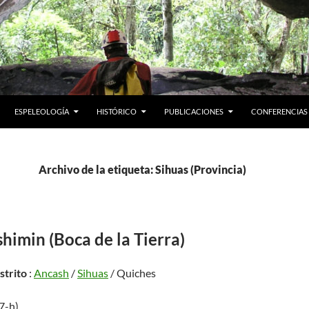
ESPELEOLOGÍA
HISTÓRICO
PUBLICACIONES
CONFERENCIAS
Archivo de la etiqueta: Sihuas (Provincia)
imin (Boca de la Tierra)
istrito
:
Ancash
/
Sihuas
/ Quiches
17-h)