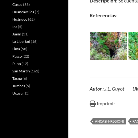
Descripción
: Se cuent
Cusco
(33)
Huancavelica
(7)
Referencias
:
Huánuco
(62)
Ica
(5)
Junín
(51)
La Libertad
(16)
Lima
(58)
Pasco
(22)
Puno
(12)
San Martín
(162)
Tacna
(6)
Tumbes
(5)
Autor
: J.L. Guyot
Ul
Ucayali
(5)
Imprimir
ANCASH (REGION)
PA