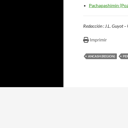
Pachapashimin (Po
Redacción : J.L. Guyot 
Imprimir
ANCASH (REGION)
PE