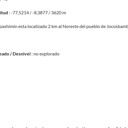
titud
: -77,5214 / -8,3877 / 3620 m
pashimin esta localizado 2 km al Noreste del pueblo de Jocosbamb
eado / Desnivel
: no explorado