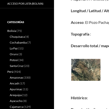
ACCESO POR LISTA (BOLIVIA)
Longitud / Latitud / Al
Acceso
: El Pozo Pacha
CATEGORÍAS
Bolivia
(75)
Topografía
:
Chuquisaca
(4)
Cochabamba
(7)
Desarrollo total / map
La Paz
(11)
Oruro
(3)
Potosí
(34)
Santa Cruz
(23)
Perú
(924)
Amazonas
(330)
Ancash
(17)
Apurimac
(11)
Arequipa
(12)
Histórico
:
Ayacucho
(8)
Cajamarca
(129)