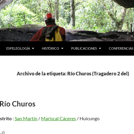
ESPELEOLOGÍA
HISTÓRICO
PUBLICACIONES
CONFERENCIAS
Archivo de la etiqueta: Río Churos (Tragadero 2 del)
 Río Churos
istrito
:
San Martín
/
Mariscal Cáceres
/ Huicungo
-j)