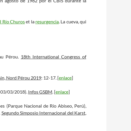
en agosto de 1982 por el CBIS durante la
el Río Churos
et la
resurgencia
. La cueva, qui
 au Pérou.
18th International Congress of
n, Nord Pérou 2019
: 12-17. [
enlace
]
2-03/03/2018).
Infos GSBM
. [
enlace
]
ses (Parque Nacional de Río Abiseo, Perú),
.
Segundo Simposio Internacional del Karst
,