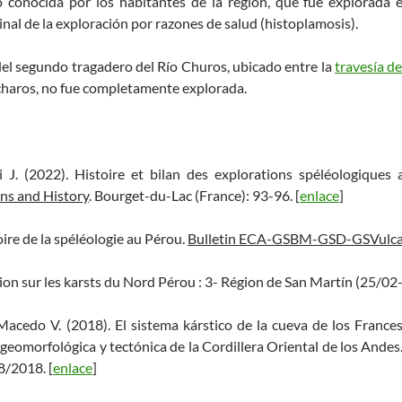
 conocida por los habitantes de la región, que fue explorada 
Final de la exploración por razones de salud (histoplamosis).
 del segundo tragadero del Río Churos, ubicado entre la
travesía d
haros, no fue completamente explorada.
i J. (2022). Histoire et bilan des explorations spéléologiques
ons and History
. Bourget-du-Lac (France): 93-96. [
enlace
]
oire de la spéléologie au Pérou.
Bulletin ECA-GSBM-GSD-GSVulcai
sion sur les karsts du Nord Pérou : 3- Région de San Martín (25/0
 Macedo V. (2018). El sistema kárstico de la cueva de los France
 geomorfológica y tectónica de la Cordillera Oriental de los Andes
8/2018. [
enlace
]