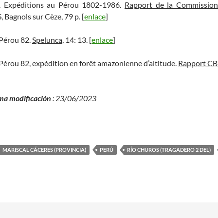
. Expéditions au Pérou 1802-1986.
Rapport de la Commission
 Bagnols sur Cèze, 79 p. [
enlace
]
 Pérou 82.
Spelunca
, 14: 13. [
enlace
]
Pérou 82, expédition en forêt amazonienne d’altitude.
Rapport CB
ma modificación
: 23/06/2023
MARISCAL CÁCERES (PROVINCIA)
PERÚ
RÍO CHUROS (TRAGADERO 2 DEL)