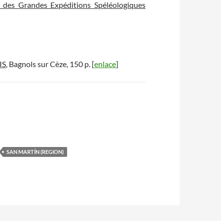
 des Grandes Expéditions Spéléologiques
IS
, Bagnols sur Cèze, 150 p. [
enlace
]
SAN MARTÍN (REGION)