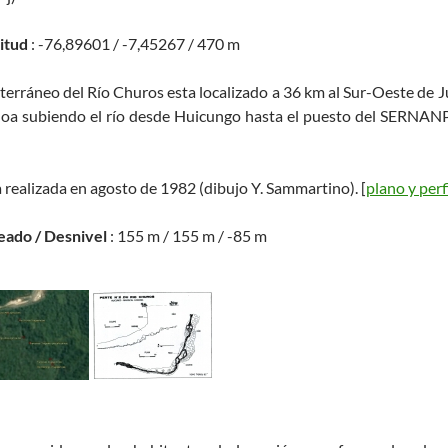
titud
: -76,89601 / -7,45267 / 470 m
bterráneo del Río Churos esta localizado a 36 km al Sur-Oeste de Jua
noa subiendo el río desde Huicungo hasta el puesto del SERNANP.
a realizada en agosto de 1982 (dibujo Y. Sammartino). [
plano y perf
eado / Desnivel
: 155 m / 155 m / -85 m