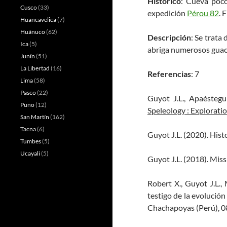
Histórico
: Cueva poco
Cusco
(33)
expedición
Pérou 82
. 
Huancavelica
(7)
Huánuco
(62)
Descripción
: Se trata
Ica
(5)
abriga numerosos guac
Junín
(51)
La Libertad
(16)
Referencias
: 7
Lima
(58)
Pasco
(22)
Guyot J.L., Apaéstegu
Puno
(12)
Speleology : Explorati
San Martín
(162)
Tacna
(6)
Guyot J.L. (2020). Hist
Tumbes
(5)
Ucayali
(5)
Guyot J.L. (2018). Mis
Robert X., Guyot J.L.,
testigo de la evolución
Chachapoyas (Perú), 0