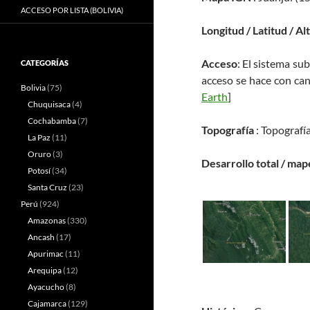
ACCESO POR LISTA (BOLIVIA)
Longitud / Latitud / Al
Acceso
: El sistema su
CATEGORÍAS
acceso se hace con ca
Bolivia
(75)
Earth
]
Chuquisaca
(4)
Cochabamba
(7)
Topografía
: Topografí
La Paz
(11)
Oruro
(3)
Desarrollo total / map
Potosí
(34)
Santa Cruz
(23)
Perú
(924)
Amazonas
(330)
Ancash
(17)
Apurimac
(11)
Arequipa
(12)
Ayacucho
(8)
Cajamarca
(129)