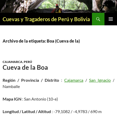
Saltar
al
contenido
Buscar
Cuevas y Tragaderos de Perú y Bolivia
MENÚ
PRINCI
Archivo de la etiqueta: Boa (Cueva de la)
CAJAMARCA
,
PERÚ
Cueva de la Boa
Región / Provincia / Distrito
:
Cajamarca
/
San Ignacio
/
Namballe
Mapa IGN
: San Antonio (10-e)
Longitud / Latitud / Altitud
: -79,1082 / -4,9783 / 690 m