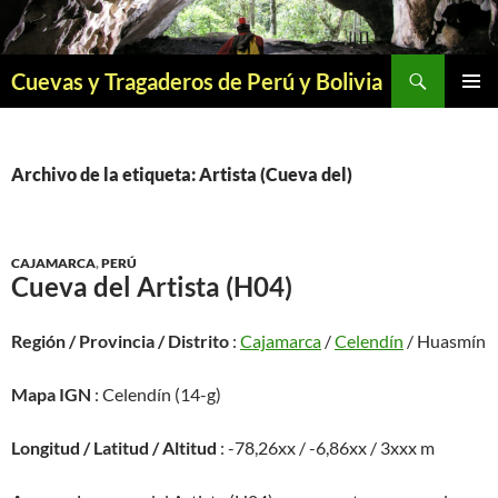
Saltar
al
contenido
Buscar
Cuevas y Tragaderos de Perú y Bolivia
MENÚ
PRINCI
Archivo de la etiqueta: Artista (Cueva del)
CAJAMARCA
,
PERÚ
Cueva del Artista (H04)
Región / Provincia / Distrito
:
Cajamarca
/
Celendín
/ Huasmín
Mapa IGN
: Celendín (14-g)
Longitud / Latitud / Altitud
: -78,26xx / -6,86xx / 3xxx m