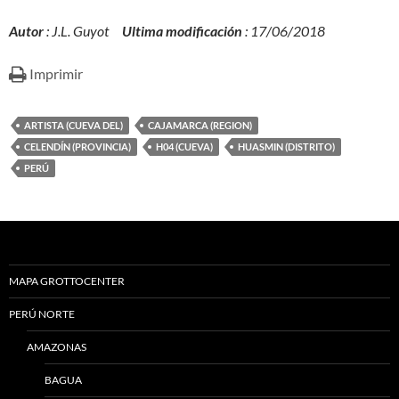
Autor
: J.L. Guyot
Ultima modificación
: 17/06/2018
Imprimir
ARTISTA (CUEVA DEL)
CAJAMARCA (REGION)
CELENDÍN (PROVINCIA)
H04 (CUEVA)
HUASMIN (DISTRITO)
PERÚ
MAPA GROTTOCENTER
PERÚ NORTE
AMAZONAS
BAGUA