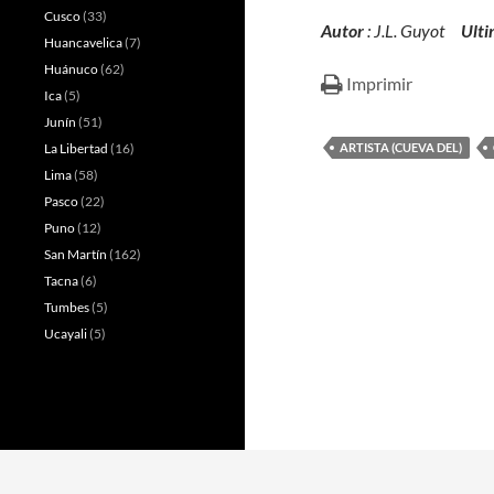
Cusco
(33)
Autor
: J.L. Guyot
Ulti
Huancavelica
(7)
Huánuco
(62)
Imprimir
Ica
(5)
Junín
(51)
La Libertad
(16)
ARTISTA (CUEVA DEL)
Lima
(58)
Pasco
(22)
Puno
(12)
San Martín
(162)
Tacna
(6)
Tumbes
(5)
Ucayali
(5)