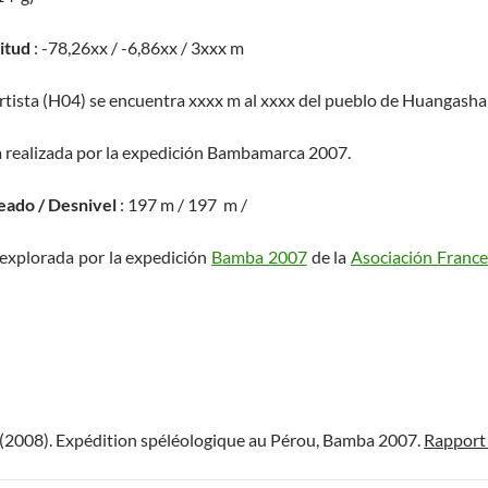
titud
: -78,26xx / -6,86xx / 3xxx m
Artista (H04) se encuentra xxxx m al xxxx del pueblo de Huangasha
a realizada por la expedición Bambamarca 2007.
eado / Desnivel
: 197 m / 197 m /
 explorada por la expedición
Bamba 2007
de la
Asociación France
 (2008). Expédition spéléologique au Pérou, Bamba 2007.
Rappor