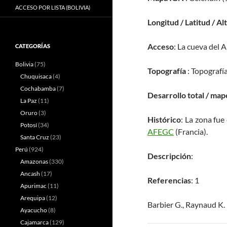
ACCESO POR LISTA (BOLIVIA)
Longitud / Latitud / Al
Acceso
: La cueva del 
CATEGORÍAS
Bolivia
(75)
Topografía
: Topografí
Chuquisaca
(4)
Cochabamba
(7)
Desarrollo total / map
La Paz
(11)
Oruro
(3)
Histórico
: La zona fue
Potosí
(34)
AFEGC
(Francia).
Santa Cruz
(23)
Perú
(924)
Descripción
:
Amazonas
(330)
Ancash
(17)
Referencias
: 1
Apurimac
(11)
Arequipa
(12)
Barbier G., Raynaud K.
Ayacucho
(8)
Cajamarca
(129)