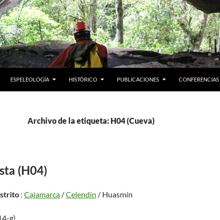
ESPELEOLOGÍA
HISTÓRICO
PUBLICACIONES
CONFERENCIAS
Archivo de la etiqueta: H04 (Cueva)
sta (H04)
istrito
:
Cajamarca
/
Celendín
/ Huasmín
14-g)