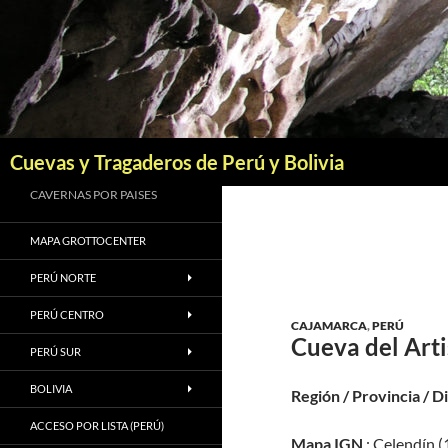
Saltar
al
contenido
Buscar
Cuevas y Tragaderos de Perú y Bolivia
CAVERNAS POR PAISES
MAPA GROTTOCENTER
PERÚ NORTE
PERÚ CENTRO
CAJAMARCA
,
PERÚ
Cueva del Arti
PERÚ SUR
BOLIVIA
Región / Provincia / D
ACCESO POR LISTA (PERÚ)
Mapa IGN
: Celendín (