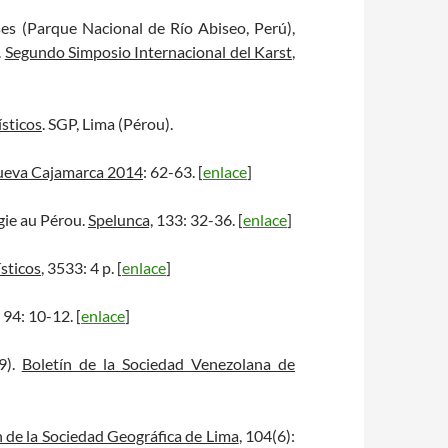
ses (Parque Nacional de Río Abiseo, Perú),
.
Segundo Simposio Internacional del Karst
,
ísticos
. SGP, Lima (Pérou).
eva Cajamarca 2014
: 62-63. [
enlace
]
ogie au Pérou.
Spelunca,
133: 32-36. [
enlace
]
sticos
, 3533: 4 p. [
enlace
]
, 94: 10-12. [
enlace
]
9).
Boletín de la Sociedad Venezolana de
n de la Sociedad Geográfica de Lima
, 104(6):