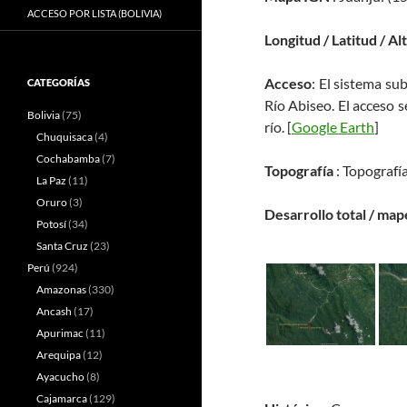
ACCESO POR LISTA (BOLIVIA)
Longitud / Latitud / Al
Acceso
: El sistema su
CATEGORÍAS
Río Abiseo. El acceso 
Bolivia
(75)
río.
[
Google Earth
]
Chuquisaca
(4)
Cochabamba
(7)
Topografía
: Topografía
La Paz
(11)
Oruro
(3)
Desarrollo total / map
Potosí
(34)
Santa Cruz
(23)
Perú
(924)
Amazonas
(330)
Ancash
(17)
Apurimac
(11)
Arequipa
(12)
Ayacucho
(8)
Cajamarca
(129)