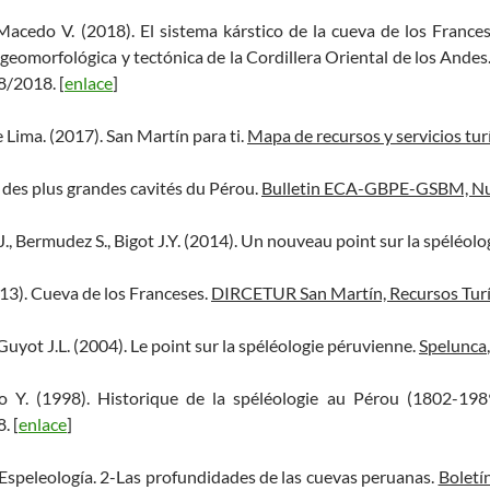
 Macedo V. (2018). El sistema kárstico de la cueva de los France
 geomorfológica y tectónica de la Cordillera Oriental de los Andes
8/2018. [
enlace
]
 Lima. (2017). San Martín para ti.
Mapa de recursos y servicios tur
e des plus grandes cavités du Pérou.
Bulletin ECA-GBPE-GSBM, Nu
J., Bermudez S., Bigot J.Y. (2014). Un nouveau point sur la spéléol
013). Cueva de los Franceses.
DIRCETUR San Martín, Recursos Turí
uyot J.L. (2004). Le point sur la spéléologie péruvienne.
Spelunca
o Y. (1998). Historique de la spéléologie au Pérou (1802-198
. [
enlace
]
Espeleología. 2-Las profundidades de las cuevas peruanas.
Boletí