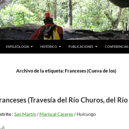
ESPELEOLOGÍA
HISTÓRICO
PUBLICACIONES
CONFERENCIAS
Archivo de la etiqueta: Franceses (Cueva de los)
ranceses (Travesía del Río Churos, del Rí
istrito
:
San Martín
/
Mariscal Cáceres
/ Huicungo
-j)