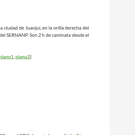
 ciudad de Juanjuí, en la orilla derecha del
 del SERNANP. Son 2 h de caminata desde el
plano1
,
plano2
]