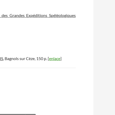
 des Grandes Expéditions Spéléologiques
IS
, Bagnols sur Cèze, 150 p. [
enlace
]