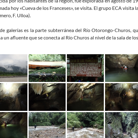
ida por los habitantes de la región, fue explorada en agosto de 1
lamada hoy «Cueva de los Franceses», se visita. El grupo ECA visita 
mero, F. Ulloa).
 de galerías es la parte subterránea del Río Otorongo-Churos, q
 a un afluente que se conecta al Río Churos al nivel de la sala de l