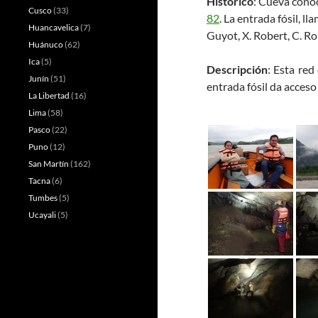
Histórico
: Cueva conoc
Cusco
(33)
82
. La entrada fósil, l
Huancavelica
(7)
Guyot, X. Robert, C. Ro
Huánuco
(62)
Ica
(5)
Descripción
: Esta red
Junín
(51)
entrada fósil da acceso
La Libertad
(16)
Lima
(58)
Pasco
(22)
Puno
(12)
San Martín
(162)
Tacna
(6)
Tumbes
(5)
Ucayali
(5)