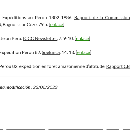
. Expéditions au Pérou 1802-1986.
Rapport de la Commission
 Bagnols sur Cèze, 79 p. [
enlace
]
ate on Peru.
ICCC Newsletter
, 7: 9-10. [
enlace
]
 Expédition Pérou 82.
Spelunca
, 14: 13. [
enlace
]
Pérou 82, expédition en forêt amazonienne d’altitude.
Rapport CB
ma modificación
: 23/06/2023