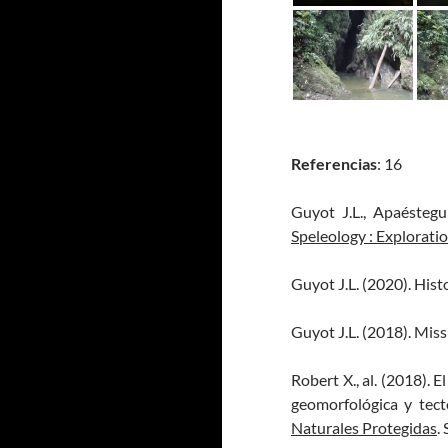
Referencias
: 16
Guyot J.L., Apaéstegu
Speleology : Explorati
Guyot J.L. (2020). Hist
Guyot J.L. (2018). Mis
Robert X., al. (2018). 
geomorfológica y tect
Naturales Protegidas
.