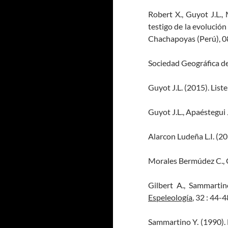
Robert X., Guyot J.L.,
testigo de la evolución
Chachapoyas (Perú), 0
Sociedad Geográfica de
Guyot J.L. (2015). List
Guyot J.L., Apaéstegui 
Alarcon Ludeña L.I. (2
Morales Bermúdez C., G
Gilbert A., Sammartin
Espeleología
, 32 : 44-48
Sammartino Y. (1990). 