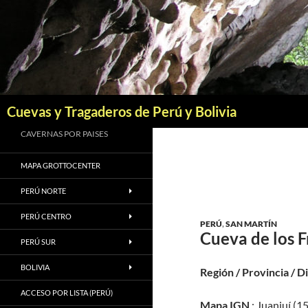
Saltar
al
contenido
Buscar
Cuevas y Tragaderos de Perú y Bolivia
CAVERNAS POR PAISES
MAPA GROTTOCENTER
PERÚ NORTE
PERÚ CENTRO
PERÚ
,
SAN MARTÍN
Cueva de los F
PERÚ SUR
BOLIVIA
Región / Provincia / D
ACCESO POR LISTA (PERÚ)
Mapa IGN
: Juanjuí (15