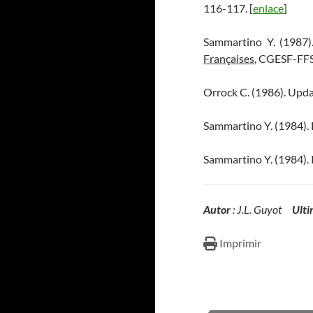
116-117. [
enlace
]
Sammartino Y. (1987)
Françaises
, CGESF-FFS,
Orrock C. (1986). Upd
Sammartino Y. (1984).
Sammartino Y. (1984). 
Autor
: J.L. Guyot
Ulti
Imprimir