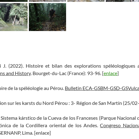
i J. (2022). Histoire et bilan des explorations spéléologiques
ons and History
. Bourget-du-Lac (France): 93-96. [
enlace
]
oire de la spéléologie au Pérou.
Bulletin ECA-GSBM-GSD-GSVulcai
sion sur les karsts du Nord Pérou : 3- Région de San Martín (25/0
El Sistema kárstico de la Cueva de los Franceses (Parque Nacional d
ónica de la Cordillera oriental de los Andes.
Congreso Nacional
 SERNANP, Lima. [enlace]