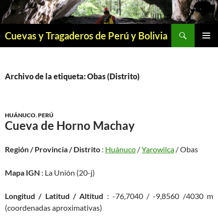
Saltar
al
contenido
Buscar
Cuevas y Tragaderos de Perú y Bolivia
MENÚ
PRINCI
Archivo de la etiqueta: Obas (Distrito)
HUÁNUCO
,
PERÚ
Cueva de Horno Machay
Región / Provincia / Distrito
:
Huánuco
/
Yarowilca
/ Obas
Mapa IGN
: La Unión (20-j)
Longitud / Latitud / Altitud
: -76,7040 / -9,8560 /4030 m
(coordenadas aproximativas)