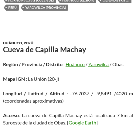
HORNO MACHAY (CUEVA DE)
HUÁNUCO (REGION)
OBAS (DISTRITO)
PERÚ
YAROWILCA (PROVINCIA)
HUÁNUCO
,
PERÚ
Cueva de Capilla Machay
Región / Provincia / Distrito
:
Huánuco
/
Yarowilca
/ Obas
Mapa IGN
: La Unión (20-j)
Longitud / Latitud / Altitud
: -76,7037 / -9,8491 /4020 m
(coordenadas aproximativas)
Acceso
: La cueva de Capilla Machay está localizada 7 km al
Suroeste de la ciudad de Obas. [
Google Earth
]