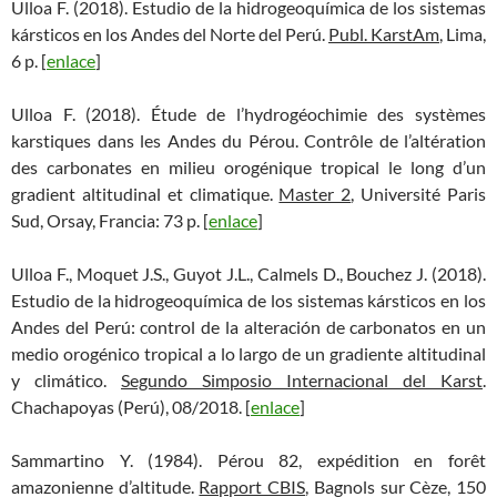
Ulloa F. (2018). Estudio de la hidrogeoquímica de los sistemas
kársticos en los Andes del Norte del Perú.
Publ. KarstAm
, Lima,
6 p. [
enlace
]
Ulloa F. (2018). Étude de l’hydrogéochimie des systèmes
karstiques dans les Andes du Pérou. Contrôle de l’altération
des carbonates en milieu orogénique tropical le long d’un
gradient altitudinal et climatique.
Master 2
, Université Paris
Sud, Orsay, Francia: 73 p. [
enlace
]
Ulloa F., Moquet J.S., Guyot J.L., Calmels D., Bouchez J. (2018).
Estudio de la hidrogeoquímica de los sistemas kársticos en los
Andes del Perú: control de la alteración de carbonatos en un
medio orogénico tropical a lo largo de un gradiente altitudinal
y climático.
Segundo Simposio Internacional del Karst
.
Chachapoyas (Perú), 08/2018. [
enlace
]
Sammartino Y. (1984). Pérou 82, expédition en forêt
amazonienne d’altitude.
Rapport CBIS
, Bagnols sur Cèze, 150