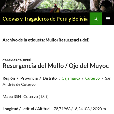
Saltar
al
contenido
Buscar
Cuevas y Tragaderos de Perú y Bolivia
MENÚ
PRINCI
Archivo de la etiqueta: Mullo (Resurgencia del)
CAJAMARCA
,
PERÚ
Resurgencia del Mullo / Ojo del Muyoc
Región / Provincia / Distrito
:
Cajamarca
/
Cutervo
/ San
Andrés de Cutervo
Mapa IGN
: Cutervo (13-f)
Longitud / Latitud / Altitud
: -78,71963 / -6,24103 / 2090 m