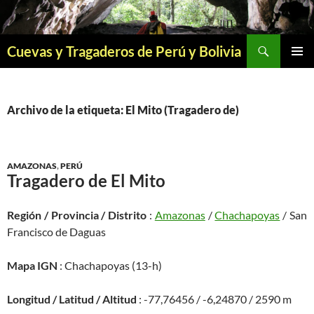
Saltar
al
contenido
Buscar
Cuevas y Tragaderos de Perú y Bolivia
MENÚ
PRINCI
Archivo de la etiqueta: El Mito (Tragadero de)
AMAZONAS
,
PERÚ
Tragadero de El Mito
Región / Provincia / Distrito
:
Amazonas
/
Chachapoyas
/ San
Francisco de Daguas
Mapa IGN
: Chachapoyas (13-h)
Longitud / Latitud / Altitud
: -77,76456 / -6,24870 / 2590 m