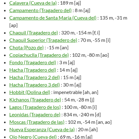
Calavera (Cueva de la)
: 189 m [aj]
Campamento (Tragadero del)
: 8 m [aj]
Campamento de Santa María (Cueva del)
: 135 m, -31 m
[ap]
Chaquil (Tragadero de)
: 320 m, -154 m [f, i]
Chaquil Superior (Tragadero de)
: 70 m, -55 m [i]
Chota (Pozo de)
: -15 m [an]
Copiachuclla (Tragadero de)
: 102 m, -80 m [ao]
Fondo (Tragadero del)
: 3 m [aj]
Hacha (Tragadero del)
: 14 m [aj]
Hacha (Tragadero 2 del)
: 15 m [aj]
Hacha (Tragadero 3 del)
: 30 m [aj]
Hobbit (Dolina del)
: impenetrable [ah, an]
Kichanos (Tragadero de)
: 54 m, -28 m [j]
Lagos (Tragadero de los)
: 100 m, -80 m [i]
Leonidas (Tragadero de)
: 834 m, -240 m [d]
Moscas (Tragadero de las)
: 102 m, -54 m [an, ao]
Nueva Esperanza (Cueva de la)
: 20 m [ah]
Ojo Negro (Cueva del)
: 69 m, -16 m [aj]