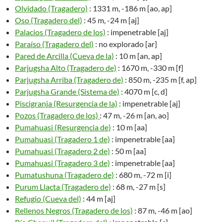
Olvidado (Tragadero)
: 1331 m, -186 m [ao, ap]
Oso (Tragadero del)
: 45 m, -24 m [aj]
Palacios (Tragadero de los)
: impenetrable [aj]
Paraíso (Tragadero del)
: no explorado [ar]
Pared de Arcilla (Cueva de la)
: 10 m [an, ap]
Parjugsha Alto (Tragadero de)
: 1670 m, -330 m [f]
Parjugsha Arriba (Tragadero de)
: 850 m, -235 m [f, ap]
Parjugsha Grande (Sistema de)
: 4070 m [c, d]
Piscigranja (Resurgencia de la)
: impenetrable [aj]
Pozos (Tragadero de los)
: 47 m, -26 m [an, ao]
Pumahuasi (Resurgencia de)
: 10 m [aa]
Pumahuasi (Tragadero 1 de)
: impenetrable [aa]
Pumahuasi (Tragadero 2 de)
: 50 m [aa]
Pumahuasi (Tragadero 3 de)
: impenetrable [aa]
Pumatushuna (Tragadero de)
: 680 m, -72 m [i]
Purum Llacta (Tragadero de)
: 68 m, -27 m [s]
Refugio (Cueva del)
: 44 m [aj]
Rellenos Negros (Tragadero de los)
: 87 m, -46 m [ao]