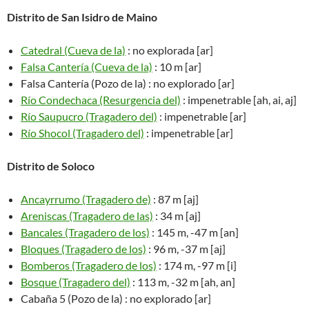
Distrito de San Isidro de Maino
Catedral (Cueva de la)
: no explorada [ar]
Falsa Cantería (Cueva de la)
: 10 m [ar]
Falsa Cantería (Pozo de la) : no explorado [ar]
Río Condechaca (Resurgencia del)
: impenetrable [ah, ai, aj]
Río Saupucro (Tragadero del)
: impenetrable [ar]
Río Shocol (Tragadero del)
: impenetrable [ar]
Distrito de Soloco
Ancayrrumo (Tragadero de)
: 87 m [aj]
Areniscas (Tragadero de las)
: 34 m [aj]
Bancales (Tragadero de los)
: 145 m, -47 m [an]
Bloques (Tragadero de los)
: 96 m, -37 m [aj]
Bomberos (Tragadero de los)
: 174 m, -97 m [i]
Bosque (Tragadero del)
: 113 m, -32 m [ah, an]
Cabaña 5 (Pozo de la) : no explorado [ar]