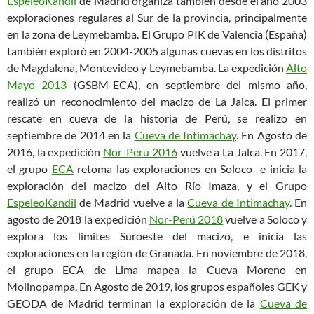
EspeleoKandil
de Madrid organiza también desde el año 2003
exploraciones regulares al Sur de la provincia, principalmente
en la zona de Leymebamba. El Grupo PIK de Valencia (España)
también exploró en 2004-2005 algunas cuevas en los distritos
de Magdalena, Montevideo y Leymebamba. La expedición
Alto
Mayo 2013
(GSBM-ECA), en septiembre del mismo año,
realizó un reconocimiento del macizo de La Jalca. El primer
rescate en cueva de la historia de Perú, se realizo en
septiembre de 2014 en la
Cueva de Intimachay
. En Agosto de
2016, la expedición
Nor-Perú 2016
vuelve a La Jalca. En 2017,
el grupo
ECA
retoma las exploraciones en Soloco e inicia la
exploración del macizo del Alto Río Imaza, y el Grupo
EspeleoKandil
de Madrid vuelve a la
Cueva de Intimachay
. En
agosto de 2018 la expedición
Nor-Perú 2018
vuelve a Soloco y
explora los limites Suroeste del macizo, e inicia las
exploraciones en la región de Granada. En noviembre de 2018,
el grupo ECA de Lima mapea la Cueva Moreno en
Molinopampa. En Agosto de 2019, los grupos españoles GEK y
GEODA de Madrid terminan la exploración de la
Cueva de