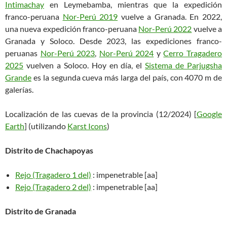
Intimachay
en Leymebamba, mientras que la expedición
franco-peruana
Nor-Perú 2019
vuelve a Granada. En 2022,
una nueva expedición franco-peruana
Nor-Perú 2022
vuelve a
Granada y Soloco. Desde 2023, las expediciones franco-
peruanas
Nor-Perú 2023
,
Nor-Perú 2024
y
Cerro Tragadero
2025
vuelven a Soloco. Hoy en día, el
Sistema de Parjugsha
Grande
es la segunda cueva más larga del país, con 4070 m de
galerías.
Localización de las cuevas de la provincia (12/2024) [
Google
Earth
] (utilizando
Karst Icons
)
Distrito de Chachapoyas
Rejo (Tragadero 1 del)
: impenetrable [aa]
Rejo (Tragadero 2 del)
: impenetrable [aa]
Distrito de Granada