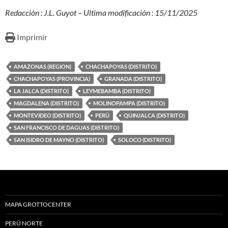
Redacción : J.L. Guyot – Ultima modificación : 15/11/2025
Imprimir
AMAZONAS (REGION)
CHACHAPOYAS (DISTRITO)
CHACHAPOYAS (PROVINCIA)
GRANADA (DISTRITO)
LA JALCA (DISTRITO)
LEYMEBAMBA (DISTRITO)
MAGDALENA (DISTRITO)
MOLINOPAMPA (DISTRITO)
MONTEVIDEO (DISTRITO)
PERÚ
QUINJALCA (DISTRITO)
SAN FRANCISCO DE DAGUAS (DISTRITO)
SAN ISIDRO DE MAYNO (DISTRITO)
SOLOCO (DISTRITO)
MAPA GROTTOCENTER
PERÚ NORTE