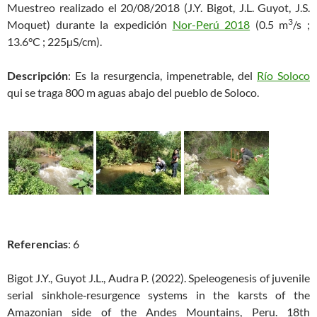
Muestreo realizado el 20/08/2018 (J.Y. Bigot, J.L. Guyot, J.S.
3
Moquet) durante la expedición
Nor-Perú 2018
(0.5 m
/s ;
13.6°C ; 225µS/cm).
Descripción
: Es la resurgencia, impenetrable, del
Río Soloco
qui se traga 800 m aguas abajo del pueblo de Soloco.
Referencias
: 6
Bigot J.Y., Guyot J.L., Audra P. (2022). Speleogenesis of juvenile
serial sinkhole‐resurgence systems in the karsts of the
Amazonian side of the Andes Mountains, Peru.
18th