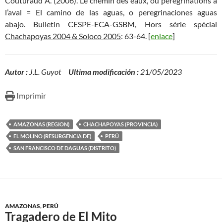
Couturaud A. (2006). Le chemin des eaux, ou pérégrinations à
l’aval = El camino de las aguas, o peregrinaciones aguas
abajo.
Bulletin CESPE-ECA-GSBM, Hors série spécial
Chachapoyas 2004 & Soloco 2005
: 63-64. [
enlace
]
Autor :
J.L. Guyot
Ultima modificación :
21/05/2023
Imprimir
AMAZONAS (REGION)
CHACHAPOYAS (PROVINCIA)
EL MOLINO (RESURGENCIA DE)
PERÚ
SAN FRANCISCO DE DAGUAS (DISTRITO)
AMAZONAS
,
PERÚ
Tragadero de El Mito