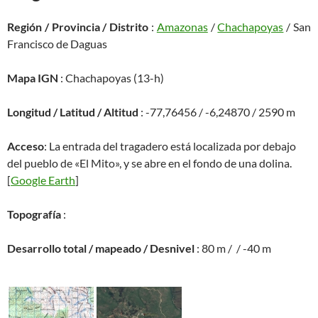
Región / Provincia / Distrito
:
Amazonas
/
Chachapoyas
/ San
Francisco de Daguas
Mapa IGN
: Chachapoyas (13-h)
Longitud / Latitud / Altitud
: -77,76456 / -6,24870 / 2590 m
Acceso
: La entrada del tragadero está localizada por debajo
del pueblo de «El Mito», y se abre en el fondo de una dolina.
[
Google Earth
]
Topografía
:
Desarrollo total / mapeado / Desnivel
: 80 m / / -40 m