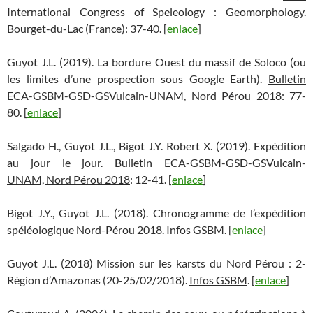
International Congress of Speleology : Geomorphology
.
Bourget-du-Lac (France): 37-40. [
enlace
]
Guyot J.L. (2019). La bordure Ouest du massif de Soloco (ou
les limites d’une prospection sous Google Earth).
Bulletin
ECA-GSBM-GSD-GSVulcain-UNAM, Nord Pérou 2018
: 77-
80. [
enlace
]
Salgado H., Guyot J.L., Bigot J.Y. Robert X. (2019). Expédition
au jour le jour.
Bulletin ECA-GSBM-GSD-GSVulcain-
UNAM, Nord Pérou 2018
: 12-41. [
enlace
]
Bigot J.Y., Guyot J.L. (2018). Chronogramme de l’expédition
spéléologique Nord-Pérou 2018.
Infos GSBM
. [
enlace
]
Guyot J.L. (2018) Mission sur les karsts du Nord Pérou : 2-
Région d’Amazonas (20-25/02/2018).
Infos GSBM
. [
enlace
]