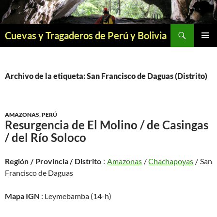
Saltar
al
contenido
Buscar
Cuevas y Tragaderos de Perú y Bolivia
MENÚ
PRINCI
Archivo de la etiqueta: San Francisco de Daguas (Distrito)
AMAZONAS
,
PERÚ
Resurgencia de El Molino / de Casingas
/ del Río Soloco
Región / Provincia / Distrito
:
Amazonas
/
Chachapoyas
/ San
Francisco de Daguas
Mapa IGN
: Leymebamba (14-h)