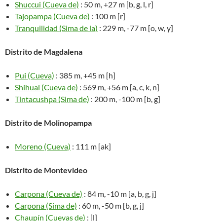
Shuccui (Cueva de)
: 50 m, +27 m [b, g, l, r]
Tajopampa (Cueva de)
: 100 m [r]
Tranquilidad (Sima de la)
: 229 m, -77 m [o, w, y]
Distrito de Magdalena
Pui (Cueva)
: 385 m, +45 m [h]
Shihual (Cueva de)
: 569 m, +56 m [a, c, k, n]
Tintacushpa (Sima de)
: 200 m, -100 m [b, g]
Distrito de Molinopampa
Moreno (Cueva)
: 111 m [ak]
Distrito de Montevideo
Carpona (Cueva de)
: 84 m, -10 m [a, b, g, j]
Carpona (Sima de)
: 60 m, -50 m [b, g, j]
Chaupín (Cuevas de)
: [l]