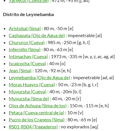
Yacyecuj (Cueva de)
: 472 m, -95 m [j, ad]
Distrito de Leymebamba
Aristobal (Sima)
: 80 m, -50 m [e]
Cashapata (Ojo de Agua de)
: impenetrable [ai]
Chururco (Cueva)
: 985 m, -250 m [g, h, l]
Infernillo (Sima)
: 80 m, -63 m [e]
Intimachay (Cueva)
: 1973 m, -335 m [w, y, z, ac, ag, al]
Iscaicocha (Cueva)
: 40 m [o]
Jean (Sima)
: 120 m, -92 m [e, h]
Leymebamba (Ojo de Agua de)
: impenetrable [ad, ai]
Moras Huayco (Cueva)
: 50 m, -23 m [b, g, l, r]
Muyucsha (Cueva)
: 40 m, -20m [b, l]
Muyucsha (Sima de)
: 40 m, -20 m [r]
Ojos de Achupa (Sima de los)
: 150 m, -115 m [e, h]
Petaca (Cueva central de la)
: 10 m [v]
Pucro de los Craneos (Sima)
: 80 m, -65 m [e]
RS01-RS04 (Tragaderos)
: no explorados [aq]