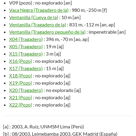
V09 (pozo) : no explorado [an]
Vaca Negra (Tragadero de la)
: 980 m, -250 m [f]
Ventanilla (Cueva de la)
: 10 m [an]
Ventanilla (Tragadero de la)
: 831 m, -112 m [an, ap]
Ventanilla (Tragadero pequeño de la)
: impenetrable [an]
X04 (Tragadero)
: 396 m, -70 m [ao, ap]
X05 (Tragadero)
: 19 m [aj]
X15 (Tragadero)
: 3 m [aj]
X16 (Pozo)
: no explorado [aj]
X17 (Tragadero)
: 15 m [aj]
X18 (Pozo)
: no explorado [aj]
X19 (Pozo)
: no explorado [aj]
X20 (Tragadero)
: no explorado [aj]
X21 (Pozo)
: no explorado [aj]
X22 (Pozo)
: no explorado [aj]
[a] : 2003, A. Ruiz, UNMSM Lima (Perú)
[b] : 08/2003, Leimebamba 2003, GEK Madrid (España)