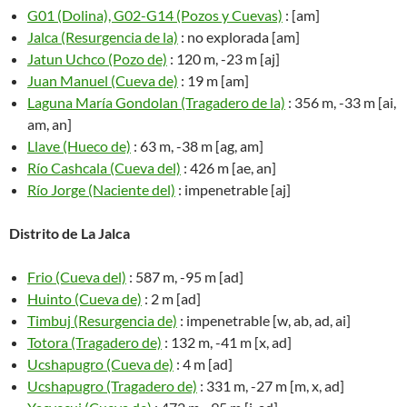
G01 (Dolina), G02-G14 (Pozos y Cuevas)
: [am]
Jalca (Resurgencia de la)
: no explorada [am]
Jatun Uchco (Pozo de)
: 120 m, -23 m [aj]
Juan Manuel (Cueva de)
: 19 m [am]
Laguna María Gondolan (Tragadero de la)
: 356 m, -33 m [ai,
am, an]
Llave (Hueco de)
: 63 m, -38 m [ag, am]
Río Cashcala (Cueva del)
: 426 m [ae, an]
Río Jorge (Naciente del)
: impenetrable [aj]
Distrito de La Jalca
Frio (Cueva del)
: 587 m, -95 m [ad]
Huinto (Cueva de)
: 2 m [ad]
Timbuj (Resurgencia de)
: impenetrable [w, ab, ad, ai]
Totora (Tragadero de)
: 132 m, -41 m [x, ad]
Ucshapugro (Cueva de)
: 4 m [ad]
Ucshapugro (Tragadero de)
: 331 m, -27 m [m, x, ad]