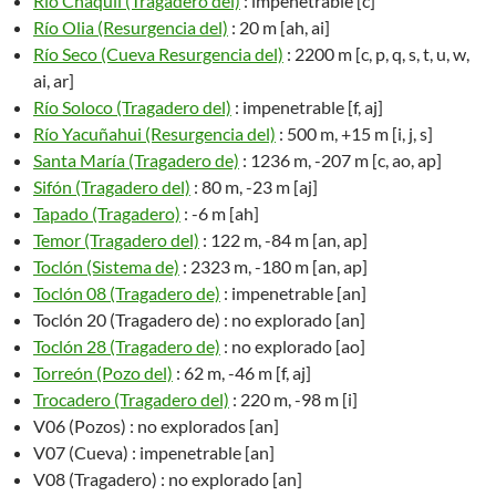
Río Chaquil (Tragadero del)
: impenetrable [c]
Río Olia (Resurgencia del)
: 20 m [ah, ai]
Río Seco (Cueva Resurgencia del)
: 2200 m [c, p, q, s, t, u, w,
ai, ar]
Río Soloco (Tragadero del)
: impenetrable [f, aj]
Río Yacuñahui (Resurgencia del)
: 500 m, +15 m [i, j, s]
Santa María (Tragadero de)
: 1236 m, -207 m [c, ao, ap]
Sifón (Tragadero del)
: 80 m, -23 m [aj]
Tapado (Tragadero)
: -6 m [ah]
Temor (Tragadero del)
: 122 m, -84 m [an, ap]
Toclón (Sistema de)
: 2323 m, -180 m [an, ap]
Toclón 08 (Tragadero de)
: impenetrable [an]
Toclón 20 (Tragadero de) : no explorado [an]
Toclón 28 (Tragadero de)
: no explorado [ao]
Torreón (Pozo del)
: 62 m, -46 m [f, aj]
Trocadero (Tragadero del)
: 220 m, -98 m [i]
V06 (Pozos) : no explorados [an]
V07 (Cueva) : impenetrable [an]
V08 (Tragadero) : no explorado [an]