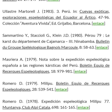
Ullastre Martorell J. (1983). 3. Perú.
In
:
Cuevas exóticas,
exploraciones espeleológicas del Ecuador al Ártico
, 47-96.
Colección “Aventura Vivida”, Ed. Grijalbo, Barcelona. [
enlace
]
Sammartino Y., Staccioli G., Klein J.D. (1980). Pérou 79 : Le
karst du département de Cajamarca – III. Ninabamba.
Bulletin
du Groupe Spéléologique Bagnols Marcoule
, 8: 58-63. [
enlace
]
Masriera A. (1979). Nota sobre la expedición espeleológica
española a las regiones kársticas del Perú.
Boletín Equip de
Recerques Espeleologiques
, 18: 979-981. [
enlace
]
Romero D. (1979). Millpu.
Boletín Equip de Recerques
Espeleologiques
, 28: 539-541. [
enlace
]
Romero D. (1978). Expedición espeleológica Millpu 77.
Muntanya, Club Alpi Catala
, 698: 161-165. [
enlace
]