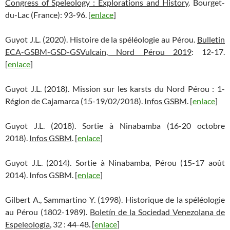
Congress of Speleology : Explorations and History
. Bourget-
du-Lac (France): 93-96. [
enlace
]
Guyot J.L. (2020). Histoire de la spéléologie au Pérou.
Bulletin
ECA-GSBM-GSD-GSVulcain, Nord Pérou 2019
: 12-17.
[
enlace
]
Guyot J.L. (2018). Mission sur les karsts du Nord Pérou : 1-
Région de Cajamarca (15-19/02/2018).
Infos GSBM
. [
enlace
]
Guyot J.L. (2018). Sortie à Ninabamba (16-20 octobre
2018).
Infos GSBM
. [
enlace
]
Guyot J.L. (2014). Sortie à Ninabamba, Pérou (15-17 août
2014). Infos GSBM. [
enlace
]
Gilbert A., Sammartino Y. (1998). Historique de la spéléologie
au Pérou (1802-1989).
Boletín de la Sociedad Venezolana de
Espeleología
, 32 : 44-48. [
enlace
]