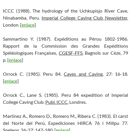
ICCC (1988). The hydrology of the Uchkupisjo River Cave,
Ninabamba, Peru.
Imperial College Caving Club Newsletter
,
London. [
enlace
]
Sammartino Y. (1987). Expéditions au Pérou 1802-1986.
Rapport de la Commission des Grandes Expéditions
Spéléologiques Françaises,
CGESF-FFS
, Bagnols sur Cèze, 79
p. [
enlace
]
Orrock C. (1985). Peru 84.
Caves and Caving
, 27: 16-18.
[
enlace
]
Orrock C., Lane S. (1985). Peru 84 expedition of Imperial
College Caving Club.
Publ. ICCC
, Londres.
Martinez A., Romero D., Romero M., Ribera C. (1983). El carst
del Norte del Perú, Expediciones HIRCA 76 i Millpu 77.
Speleon
, 26-27: 147-180. [
enlace
]