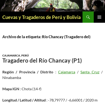
Saltar
al
contenido
Buscar
Cuevas y Tragaderos de Perú y Bolivia
MENÚ
PRINCI
Archivo de la etiqueta: Río Chancay (Tragadero del)
CAJAMARCA
,
PERÚ
Tragadero del Río Chancay (P1)
Región / Provincia / Distrito
:
Cajamarca
/
Santa Cruz
/
Ninabamba
Mapa IGN
: Chota (14-f)
Longitud / Latitud / Altitud
: -78,79777 / -6,66001 / 2020 m