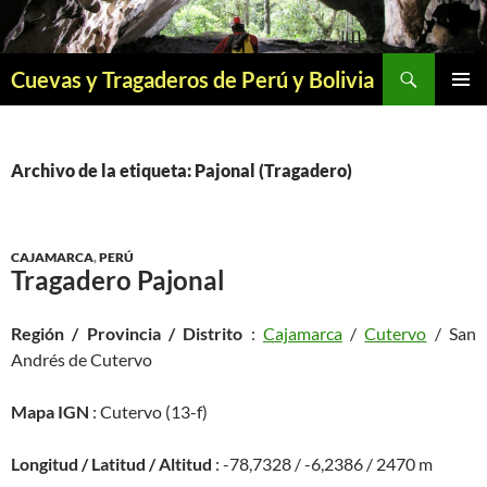
Saltar
al
contenido
Buscar
Cuevas y Tragaderos de Perú y Bolivia
MENÚ
PRINCI
Archivo de la etiqueta: Pajonal (Tragadero)
CAJAMARCA
,
PERÚ
Tragadero Pajonal
Región / Provincia / Distrito
:
Cajamarca
/
Cutervo
/ San
Andrés de Cutervo
Mapa IGN
: Cutervo (13-f)
Longitud / Latitud / Altitud
: -78,7328 / -6,2386 / 2470 m