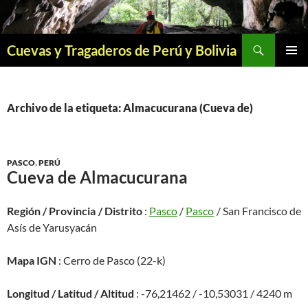
Saltar
al
contenido
Buscar
Cuevas y Tragaderos de Perú y Bolivia
MENÚ
PRINCI
Archivo de la etiqueta: Almacucurana (Cueva de)
PASCO
,
PERÚ
Cueva de Almacucurana
Región / Provincia / Distrito
:
Pasco
/
Pasco
/ San Francisco de
Asís de Yarusyacán
Mapa IGN
: Cerro de Pasco (22-k)
Longitud / Latitud / Altitud
: -76,21462 / -10,53031 / 4240 m