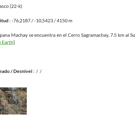
asco (22-k)
titud
: -76,2187 / -10,5423 / 4150 m
pana Machay se encuentra en el Cerro Sagramachay, 7.5 km al Su
 Earth
]
eado / Desnivel
: / /