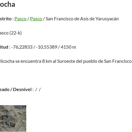
cocha
istrito
:
Pasco
/
Pasco
/ San Francisco de Asís de Yarusyacán
asco (22-k)
titud
: -76,22833 / -10,55389 / 4150 m
ulicocha se encuentra 8 km al Suroeste del pueblo de San Francisco
eado / Desnivel
: / /