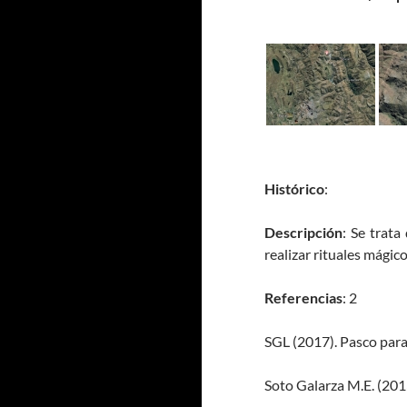
Histórico
:
Descripción
: Se trat
realizar rituales mágic
Referencias
: 2
SGL (2017). Pasco para 
Soto Galarza M.E. (20