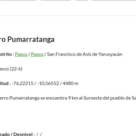
ro Pumarratanga
istrito
:
Pasco
/
Pasco
/ San Francisco de Asís de Yarusyacán
asco (22-k)
titud
: -76,22215 / -10,56552 / 4480 m
Cerro Pumarratanga se encuentra 9 km al Suroeste del pueblo de Sa
eado / Desnivel
: / /