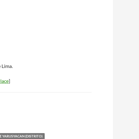
 Lima.
lace
]
E YARUSYACAN (DISTRITO)