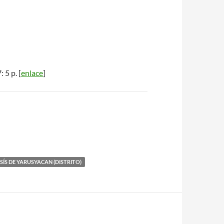
: 5 p. [
enlace
]
SÍS DE YARUSYACAN (DISTRITO)