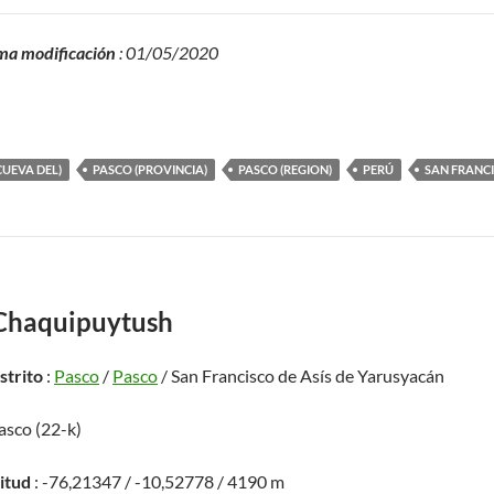
ma modificación
: 01/05/2020
UEVA DEL)
PASCO (PROVINCIA)
PASCO (REGION)
PERÚ
SAN FRANCI
Chaquipuytush
istrito
:
Pasco
/
Pasco
/ San Francisco de Asís de Yarusyacán
asco (22-k)
titud
: -76,21347 / -10,52778 / 4190 m