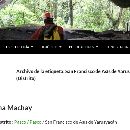
ESPELEOLOGÍA
HISTÓRICO
PUBLICACIONES
CONFERENCIAS
Archivo de la etiqueta: San Francisco de Asís de Yaru
(Distrito)
na Machay
istrito
:
Pasco
/
Pasco
/ San Francisco de Asís de Yarusyacán