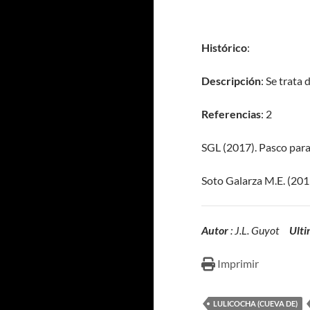
Histórico
:
Descripción
: Se trata
Referencias
: 2
SGL (2017). Pasco para 
Soto Galarza M.E. (20
Autor
: J.L. Guyot
Ulti
Imprimir
LULICOCHA (CUEVA DE)