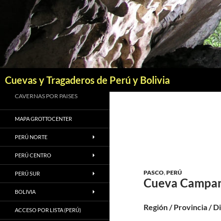
Saltar
al
contenido
Buscar
Cuevas y Tragaderos de Perú y Bolivia
CAVERNAS POR PAISES
MAPA GROTTOCENTER
PERÚ NORTE
PERÚ CENTRO
PASCO
,
PERÚ
PERÚ SUR
Cueva Campa
BOLIVIA
Región / Provincia / D
ACCESO POR LISTA (PERÚ)