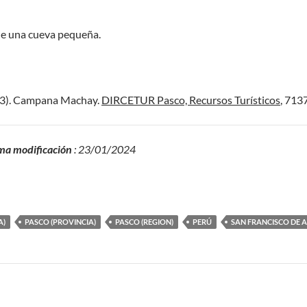
 de una cueva pequeña.
13). Campana Machay.
DIRCETUR Pasco, Recursos Turísticos
, 7137
ma modificación
: 23/01/2024
A)
PASCO (PROVINCIA)
PASCO (REGION)
PERÚ
SAN FRANCISCO DE A