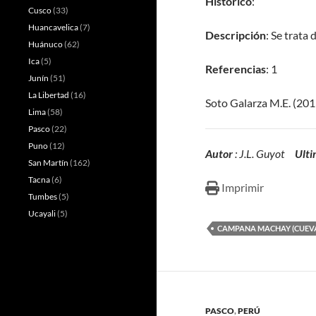
Histórico
:
Cusco
(33)
Huancavelica
(7)
Descripción
: Se trata
Huánuco
(62)
Ica
(5)
Referencias
: 1
Junín
(51)
La Libertad
(16)
Soto Galarza M.E. (20
Lima
(58)
Pasco
(22)
Puno
(12)
Autor
: J.L. Guyot
Ulti
San Martín
(162)
Tacna
(6)
Imprimir
Tumbes
(5)
Ucayali
(5)
CAMPANA MACHAY (CUEV
PASCO
,
PERÚ