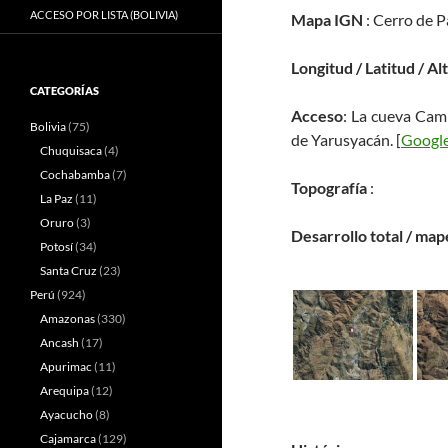
ACCESO POR LISTA (BOLIVIA)
Mapa IGN
: Cerro de P
Longitud / Latitud / Al
CATEGORÍAS
Acceso
: La cueva Cam
Bolivia
(75)
de Yarusyacán. [
Google
Chuquisaca
(4)
Cochabamba
(7)
Topografía
:
La Paz
(11)
Oruro
(3)
Desarrollo total / map
Potosí
(34)
Santa Cruz
(23)
Perú
(924)
Amazonas
(330)
Ancash
(17)
Apurimac
(11)
Arequipa
(12)
Ayacucho
(8)
Cajamarca
(129)