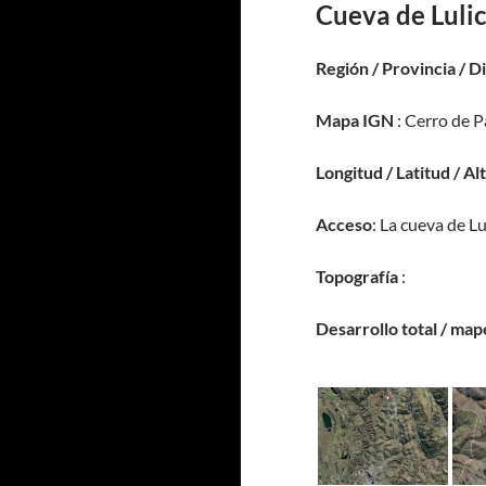
Cueva de Luli
Región / Provincia / D
Mapa IGN
: Cerro de P
Longitud / Latitud / Al
Acceso
: La cueva de L
Topografía
:
Desarrollo total / map