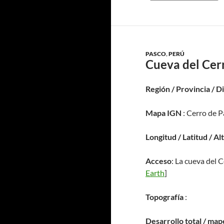
PASCO
,
PERÚ
Cueva del Cer
Región / Provincia / D
Mapa IGN
: Cerro de P
Longitud / Latitud / Al
Acceso
: La cueva del 
Earth
]
Topografía
:
Desarrollo total / map