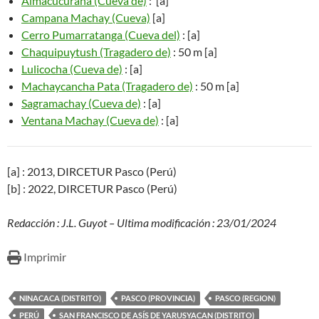
Almacucurana (Cueva de)
: [a]
Campana Machay (Cueva)
[a]
Cerro Pumarratanga (Cueva del)
: [a]
Chaquipuytush (Tragadero de)
: 50 m [a]
Lulicocha (Cueva de)
: [a]
Machaycancha Pata (Tragadero de)
: 50 m [a]
Sagramachay (Cueva de)
: [a]
Ventana Machay (Cueva de)
: [a]
[a] : 2013, DIRCETUR Pasco (Perú)
[b] : 2022, DIRCETUR Pasco (Perú)
Redacción : J.L. Guyot – Ultima modificación : 23/01/2024
Imprimir
NINACACA (DISTRITO)
PASCO (PROVINCIA)
PASCO (REGION)
PERÚ
SAN FRANCISCO DE ASÍS DE YARUSYACAN (DISTRITO)