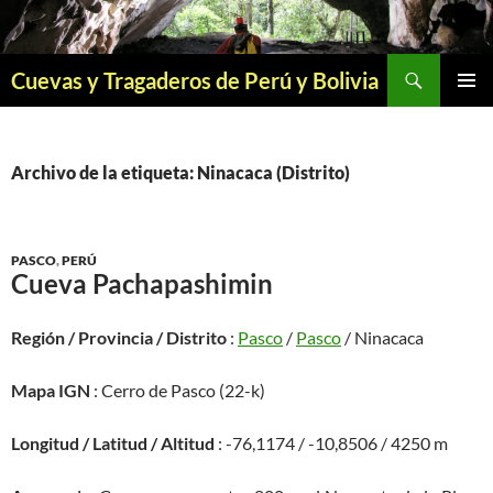
Saltar
al
contenido
Buscar
Cuevas y Tragaderos de Perú y Bolivia
MENÚ
PRINCI
Archivo de la etiqueta: Ninacaca (Distrito)
PASCO
,
PERÚ
Cueva Pachapashimin
Región / Provincia / Distrito
:
Pasco
/
Pasco
/ Ninacaca
Mapa IGN
: Cerro de Pasco (22-k)
Longitud / Latitud / Altitud
: -76,1174 / -10,8506 / 4250 m