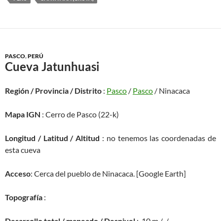
PASCO
,
PERÚ
Cueva Jatunhuasi
Región / Provincia / Distrito
:
Pasco
/
Pasco
/ Ninacaca
Mapa IGN
: Cerro de Pasco (22-k)
Longitud / Latitud / Altitud
: no tenemos las coordenadas de
esta cueva
Acceso
: Cerca del pueblo de Ninacaca. [Google Earth]
Topografía
:
Desarrollo total / mapeado / Desnivel
: 10 m / /