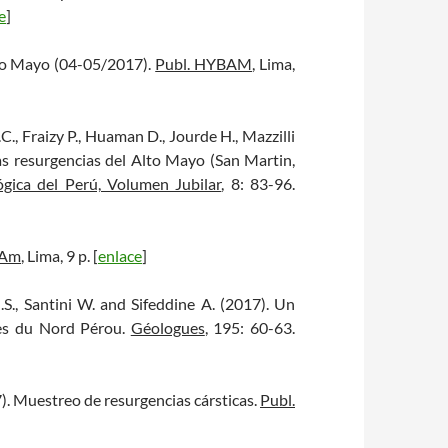
e
]
Alto Mayo (04-05/2017).
Publ. HYBAM
, Lima,
., Fraizy P., Huaman D., Jourde H., Mazzilli
 Las resurgencias del Alto Mayo (San Martin,
gica del Perú, Volumen Jubilar
, 8: 83-96.
tAm
, Lima, 9 p. [
enlace
]
J.S., Santini W. and Sifeddine A. (2017). Un
des du Nord Pérou.
Géologues
, 195: 60-63.
). Muestreo de resurgencias cársticas.
Publ.