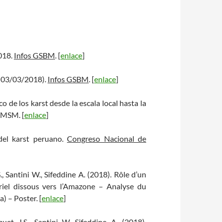
018.
Infos GSBM
. [
enlace
]
2-03/03/2018).
Infos GSBM
. [
enlace
]
co de los karst desde la escala local hasta la
NMSM. [
enlace
]
 del karst peruano.
Congreso Nacional de
., Santini W., Sifeddine A. (2018). Rôle d’un
riel dissous vers l’Amazone – Analyse du
) – Poster. [
enlace
]
uet J.S., Santini W, Sifeddine A. (2018).