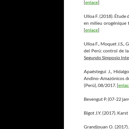
[
enlace
]
Ulloa F. (2018). Étude
en milieu orogénique t
[
enlace
]
Ulloa F., Moquet J.S., 
del Perú: control de l
Segundo Simposio Inte
Apaéstegui J., Hidalgo 
Andino-Amazónicos de
(Perú), 08/2017. [
enlac
Bevengut P. (07-22 jan
Bigot J.Y. (2017). Kars
Grandjouan O. (2017). 