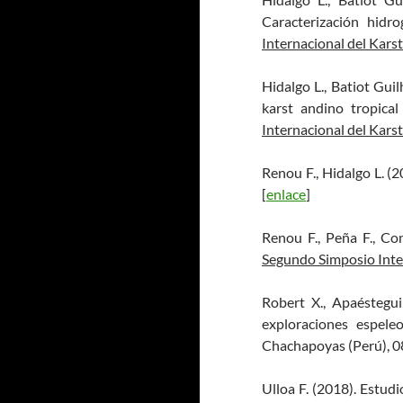
Caracterización hidr
Internacional del Karst
Hidalgo L., Batiot Guil
karst andino tropica
Internacional del Karst
Renou F., Hidalgo L. (
[
enlace
]
Renou F., Peña F., Co
Segundo Simposio Inte
Robert X., Apaéstegui 
exploraciones espele
Chachapoyas (Perú), 0
Ulloa F. (2018). Estud