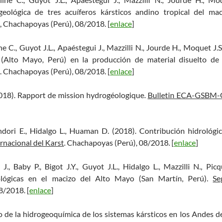
ogeológica de tres acuíferos kársticos andino tropical del m
, Chachapoyas (Perú), 08/2018. [
enlace
]
he C., Guyot J.L., Apaéstegui J., Mazzilli N., Jourde H., Moquet J.S
l (Alto Mayo, Perú) en la producción de material disuelto d
. Chachapoyas (Perú), 08/2018. [
enlace
]
2018). Rapport de mission hydrogéologique.
Bulletin ECA-GSBM-G
ndori E., Hidalgo L., Huaman D. (2018). Contribución hidrológ
rnacional del Karst
. Chachapoyas (Perú), 08/2018. [
enlace
]
J., Baby P., Bigot J.Y., Guyot J.L., Hidalgo L., Mazzilli N., Pic
ológicas en el macizo del Alto Mayo (San Martín, Perú).
Se
8/2018. [
enlace
]
io de la hidrogeoquímica de los sistemas kársticos en los Andes d