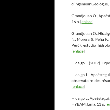
d’Ingénieur Géologue, 
Grandjouan O., Apaéste
16 p. [
enlace
]
Grandjouan O., Hidalgo 
N., Morera S., Peña F.,
Perú): estudio hidrol
[
enlace
]
Hidalgo L. (2017). Exp
Hidalgo L., Apaéstegui 
observatoire des rés
[
enlace
]
Hidalgo L., Apaéstegui
HYBAM
, Lima, 11 p. [
e