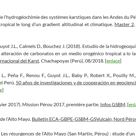
 de l’hydrogéochimie des systèmes karstiques dans les Andes du Pér
ropical le long d’un gradient altitudinal et climatique.
Master 2
,
Guyot J.L., Calmels D., Bouchez J. (2018). Estudio de la hidrogeoqu
a alteración de carbonatos en un medio orogénico tropical a lo lar
rnacional del Karst
. Chachapoyas (Perú), 08/2018. [
enlace
]
L., Peña F., Renou F., Guyot J.L., Baby P., Robert X., Pouilly M.
l Perú.
50 años de investigaciones y de cooperación en geocienci
e
]
vier 2017). Mission Pérou 2017, première partie.
Infos GSBM
. [
enl
t de l’Alto Mayo.
Bulletin ECA-GBPE-GSBM-GSVulcain, Nord Péro
Les résurgences de l’Alto Mayo (San Martin, Pérou) : étude d’un