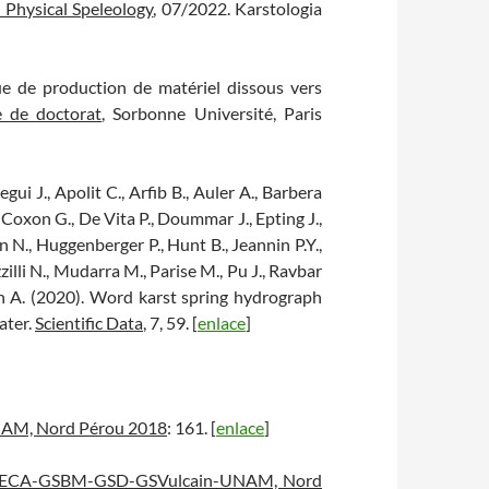
 Physical Speleology
, 07/2022. Karstologia
ue de production de matériel dissous vers
 de doctorat
, Sorbonne Université, Paris
ui J., Apolit C., Arfib B., Auler A., Barbera
., Coxon G., De Vita P., Doummar J., Epting J.,
 N., Huggenberger P., Hunt B., Jeannin P.Y.,
zilli N., Mudarra M., Parise M., Pu J., Ravbar
an A. (2020). Word karst spring hydrograph
ater.
Scientific Data
, 7, 59. [
enlace
]
AM, Nord Pérou 2018
: 161. [
enlace
]
n ECA-GSBM-GSD-GSVulcain-UNAM, Nord