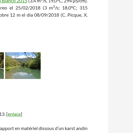
o Blanco 2015
(3,4 m
/s, 19,0°C, 294 µS/cm).
3
streo el 25/02/2018 (3 m
/s; 18.0°C; 315
sobre 12 m el día 08/09/2018 (C. Picque, X.
13. [
enlace
]
 L’apport en matériel dissous d’un karst andin