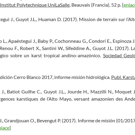
Institut Polytechnique UniLaSalle
, Beauvais (Francia), 52 p. [
enlac
gui J., Guyot J.L., Huaman D. (2017). Mission de terrain sur l’
L., Apaéstegui J., Baby P., Cochonneau G., Condori E., Espinoza J.C
 Renou F., Robert X., Santini W., Sifeddine A., Guyot J.L. (2017).
ógico sobre un karst tropical andino-amazónico.
Sociedad Geoló
edición Cerro Blanco 2017, informe misión hidrológica.
Publ. Kars
J., Batiot Guilhe C., Guyot J.L., Jourde H., Mazzilli N., Moquet 
urgences karstiques de l’Alto Mayo, versant amazonien des An
 J., Grandjouan O., Bevengut P. (2017). Informe de misión (01/2017
nlace
]