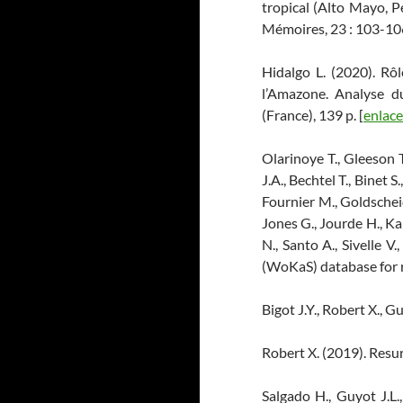
tropical (Alto Mayo, P
Mémoires, 23 : 103-106
Hidalgo L. (2020). Rô
l’Amazone. Analyse d
(France), 139 p. [
enlace
Olarinoye T., Gleeson T
J.A., Bechtel T., Binet 
Fournier M., Goldscheid
Jones G., Jourde H., Kar
N., Santo A., Sivelle 
(WoKaS) database for 
Bigot J.Y., Robert X., G
Robert X. (2019). Resu
Salgado H., Guyot J.L.,