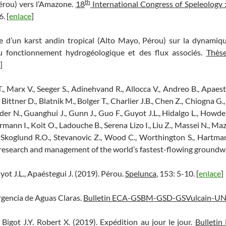
th
érou) vers l’Amazone.
18
International Congress of Speleology :
. [
enlace
]
le d’un karst andin tropical (Alto Mayo, Pérou) sur la dynamiq
u fonctionnement hydrogéologique et des flux associés.
Thèse
]
., Marx V., Seeger S., Adinehvand R., Allocca V., Andreo B., Apaesteg
S., Bittner D., Blatnik M., Bolger T., Charlier J.B., Chen Z., Chiogna G
er N., Guanghui J., Gunn J., Guo F., Guyot J.L., Hidalgo L., Howden
mann I., Koit O., Ladouche B., Serena Lizo I., Liu Z., Massei N., Maz
V., Skoglund R.O., Stevanovic Z., Wood C., Worthington S., Hartm
research and management of the world’s fastest-flowing groundw
uyot J.L., Apaéstegui J. (2019). Pérou.
Spelunca
, 153: 5-10. [
enlace
]
rgencia de Aguas Claras.
Bulletin ECA-GSBM-GSD-GSVulcain-UN
 Bigot J.Y. Robert X. (2019). Expédition au jour le jour.
Bulleti