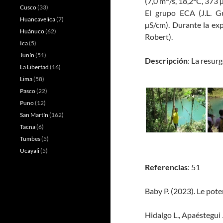
(7,0 m
/s, 18,2°C, 373
Cusco
(33)
El grupo ECA (J.L. G
Huancavelica
(7)
µS/cm). Durante la ex
Huánuco
(62)
Robert).
Ica
(5)
Junín
(51)
Descripción
: La resur
La Libertad
(16)
Lima
(58)
Pasco
(22)
Puno
(12)
San Martín
(162)
Tacna
(6)
Tumbes
(5)
Ucayali
(5)
Referencias
: 51
Baby P. (2023). Le pote
Hidalgo L., Apaéstegui J