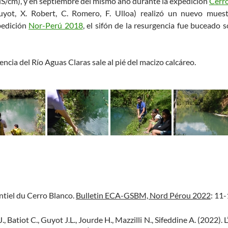
 µS/cm), y en septiembre del mismo año durante la expedición
Cerr
uyot, X. Robert, C. Romero, F. Ulloa) realizó un nuevo mue
pedición
Nor-Perú 2018
, el sifón de la resurgencia fue buceado 
gencia del Río Aguas Claras sale al pié del macizo calcáreo.
ntiel du Cerro Blanco.
Bulletin ECA-GSBM, Nord Pérou 2022
: 11-
., Batiot C., Guyot J.L., Jourde H., Mazzilli N., Sifeddine A. (2022).