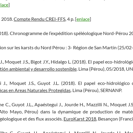
lace
]
u 2018.
Compte Rendu CREI-FFS
, 4 p. [
enlace
]
 (2018). Chronogramme de l’expédition spéléologique Nord-Pérou 2
sion sur les karsts du Nord Pérou : 3- Région de San Martín (25/0
., Moquet J.S., Bigot J.Y., Hidalgo L. (2018). El papel eco-hidrológi
tión ambiental y desarrollo sostenible
. Lima (Pérou), 05/2018, U
i J., Moquet J.S., Guyot J.L. (2018). El papel eco-hidrológico
ficas en Areas Naturales Protegidas
. Lima (Pérou), SERNANP.
he C., Guyot J.L., Apaéstegui J., Jourde H., Mazzilli N., Moquet J.S
 (Alto Mayo, Pérou) dans la dynamique de production de maté
ologique et des flux associés.
EuroKarst 2018
, Besançon (Francia
ilhe C., Guyot J.L., Apaéstegui J., Mazzilli N., Jourde H., Moq