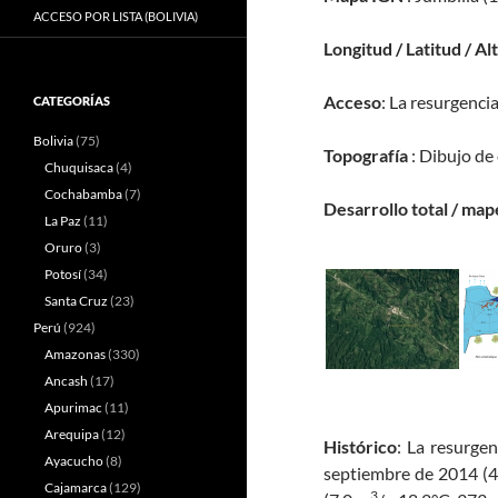
ACCESO POR LISTA (BOLIVIA)
Longitud / Latitud / Al
Acceso
: La resurgenci
CATEGORÍAS
Bolivia
(75)
Topografía
: Dibujo de
Chuquisaca
(4)
Cochabamba
(7)
Desarrollo total / map
La Paz
(11)
Oruro
(3)
Potosí
(34)
Santa Cruz
(23)
Perú
(924)
Amazonas
(330)
Ancash
(17)
Apurimac
(11)
Arequipa
(12)
Histórico
: La resurge
Ayacucho
(8)
septiembre de 2014 (4
Cajamarca
(129)
3