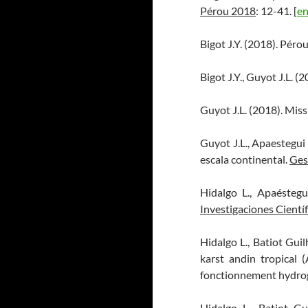
Pérou 2018
: 12-41. [
en
Bigot J.Y. (2018). Péro
Bigot J.Y., Guyot J.L.
Guyot J.L. (2018). Mis
Guyot J.L., Apaestegui J
escala continental.
Ges
Hidalgo L., Apaéstegu
Investigaciones Cientí
Hidalgo L., Batiot Guil
karst andin tropical
fonctionnement hydrogé
Hidalgo L., Batiot Gu