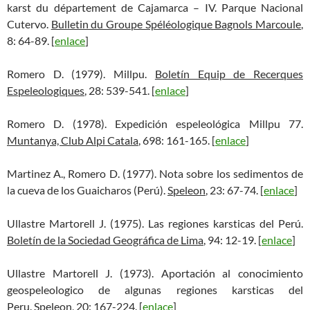
karst du département de Cajamarca – IV. Parque Nacional
Cutervo.
Bulletin du Groupe Spéléologique Bagnols Marcoule
,
8: 64-89. [
enlace
]
Romero D. (1979). Millpu.
Boletín Equip de Recerques
Espeleologiques
, 28: 539-541. [
enlace
]
Romero D. (1978). Expedición espeleológica Millpu 77.
Muntanya, Club Alpi Catala
, 698: 161-165. [
enlace
]
Martinez A., Romero D. (1977). Nota sobre los sedimentos de
la cueva de los Guaicharos (Perú).
Speleon
, 23: 67-74. [
enlace
]
Ullastre Martorell J. (1975). Las regiones karsticas del Perú.
Boletín de la Sociedad Geográfica de Lima
, 94: 12-19. [
enlace
]
Ullastre Martorell J. (1973). Aportación al conocimiento
geospeleologico de algunas regiones karsticas del
Peru.
Speleon
, 20: 167-224. [
enlace
]