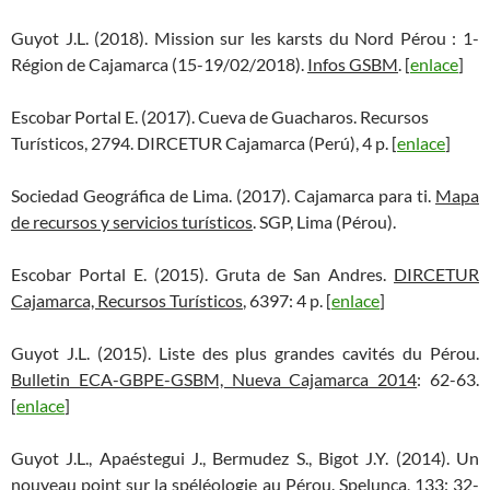
Guyot J.L. (2018). Mission sur les karsts du Nord Pérou : 1-
Région de Cajamarca (15-19/02/2018).
Infos GSBM
. [
enlace
]
Escobar Portal E. (2017). Cueva de Guacharos. Recursos
Turísticos, 2794. DIRCETUR Cajamarca (Perú), 4 p. [
enlace
]
Sociedad Geográfica de Lima. (2017). Cajamarca para ti.
Mapa
de recursos y servicios turísticos
. SGP, Lima (Pérou).
Escobar Portal E. (2015). Gruta de San Andres.
DIRCETUR
Cajamarca, Recursos Turísticos
, 6397: 4 p. [
enlace
]
Guyot J.L. (2015). Liste des plus grandes cavités du Pérou.
Bulletin ECA-GBPE-GSBM, Nueva Cajamarca 2014
: 62-63.
[
enlace
]
Guyot J.L., Apaéstegui J., Bermudez S., Bigot J.Y. (2014). Un
nouveau point sur la spéléologie au Pérou.
Spelunca,
133: 32-