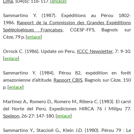
Lima
, 104(6): 116-117. [
enlace
]
Sammartino Y. (1987). Expéditions au Pérou 1802-
1986.
Rapport de la Commission des Grandes Expéditions
Spéléologiques Françaises
, CGESF-FFS, Bagnols sur
Cèze, 79 p. [
enlace
]
Orrock C. (1986). Update on Peru.
ICCC Newsletter
, 7: 9-10.
[
enlace
]
Sammartino Y. (1984). Pérou 82, expédition en forêt
amazonienne d’altitude.
Rapport CBIS
, Bagnols sur Cèze, 150
p. [
enlace
]
Martinez A., Romero D., Romero M., Ribera C. (1983). El carst
del Norte del Perú, Expediciones HIRCA 76 i Millpu 77.
Speleon
, 26-27: 147-180. [
enlace
]
Sammartino Y., Staccioli G., Klein J.D. (1980). Pérou 79 : Le