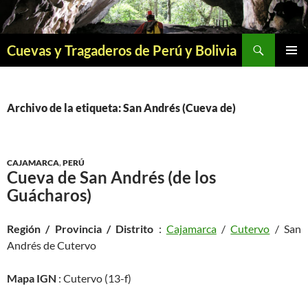
Saltar
al
contenido
Buscar
Cuevas y Tragaderos de Perú y Bolivia
MENÚ
PRINCI
Archivo de la etiqueta: San Andrés (Cueva de)
CAJAMARCA
,
PERÚ
Cueva de San Andrés (de los
Guácharos)
Región / Provincia / Distrito
:
Cajamarca
/
Cutervo
/ San
Andrés de Cutervo
Mapa IGN
: Cutervo (13-f)